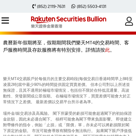
【2025 農曆新年假期期間的交易時
(852) 2119-7631
(852) 5503-4131
間、客戶服務時間及存款安排】
農曆新年假期將至，假期期間我們樂天MT4的交易時間、客
戶服務時間及存款服務將有特別安排。詳情請按
此
。
樂天MT4交易賬戶於每個月的主要交易時段(每個交易日香港時間早上8時至
凌晨2時)當中最少90%的時間提供固定買賣差價。 但本公司對以上所述並
無保證，且其不適用於極端市場情況，包括但不限於在特低流通量、高波
動性、突發新聞或公眾假期。 在極端市場情況下，買賣差價可能會大於正
常情況下之差價。 最新差價以交易平台所示者為準。
場外金/銀交易涉及高風險。 閣下所蒙受的虧損可能會超過閣下的初始保證
金款額，因此未必適合閣下。 槓桿可能會為閣下帶來負面影響。 即使建立
附帶條件的指令，例如「止損」或「限價」單，亦未必可以將虧損限於閣
下原定的金額。 市況可能會導致有關指令無法執行。 如果閣下賬戶淨值低