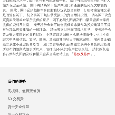
於自動結算水平，閣下的持倉可能會被平倉。 閣下可能需在短時間內存入
額外保證金款額。 閣下將須為閣下賬戶內因此而產生的任何短欠數額負
責。 因此，閣下必須根據本身的財務狀況及投資目標，仔細考慮這種交易
是否適合閣下。 切勿將閣下無法承受損失的資金用於投機。 倘若閣下決定
買賣樂天證券金業所提供的產品，閣下必須先閱讀及明白樂天證券金業所
提供的資料及披露。 樂天證券金業可能會提供並非擬作為投資建議且不得
被詮釋為投資建議的一般評論。 請向獨立財務顧問尋求意見。 樂天證券金
業及樂天集團對於資料錯誤、不準確或遺漏概不承擔法律責任，並且不保
證其中所載信息、文字、圖表、連結或其他項目準確或完整。 場外黃金/白
銀交易並不受證監會監管，因此買賣場外黃金/白銀交易將不會受到證監會
所頒布的規則或規例所約束，包括(但不限於)客戶款項規則。 請於採取進一
條款及條件
步行動前先閱讀及瞭解樂天證券金業網站上的 「
」。
我們的優勢
高槓桿、低買賣差價
$0 交易費
資金安全保障
強大交易平台