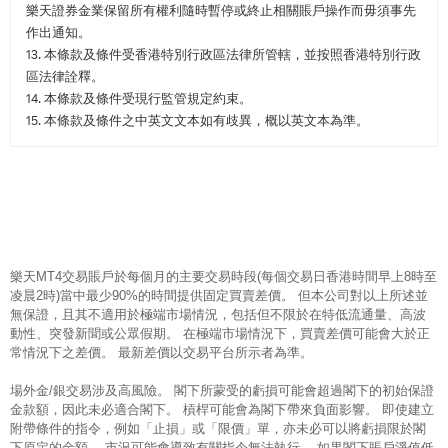
樂天證券金業保留所有權利隨時暫停或終止相關賬戶操作而毋須事先
作出通知。
13. 本條款及條件受香港特別行政區法律所管轄，並按照香港特別行政
區法律詮釋。
14. 本條款及條件受現行監管規定約束。
15. 本條款及條件之中英文文本如有歧異，概以英文本為準。
樂天MT4交易賬戶於每個月的主要交易時段(每個交易日香港時間早上8時至
凌晨2時)當中最少90%的時間提供固定買賣差價。 但本公司對以上所述並
無保證，且其不適用於極端市場情況，包括但不限於在特低流通量、高波
動性、突發新聞或公眾假期。 在極端市場情況下，買賣差價可能會大於正
常情況下之差價。 最新差價以交易平台所示者為準。
場外金/銀交易涉及高風險。 閣下所蒙受的虧損可能會超過閣下的初始保證
金款額，因此未必適合閣下。 槓桿可能會為閣下帶來負面影響。 即使建立
附帶條件的指令，例如「止損」或「限價」單，亦未必可以將虧損限於閣
下原定的金額。 市況可能會導致有關指令無法執行。 如果閣下賬戶淨值低