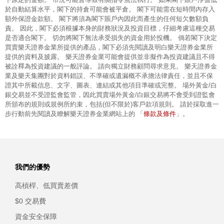
於自動結算水平，閣下的持倉可能會被平倉。 閣下可能需在短時間內存入
額外保證金款額。 閣下將須為閣下賬戶內因此而產生的任何短欠數額負
責。 因此，閣下必須根據本身的財務狀況及投資目標，仔細考慮這種交易
是否適合閣下。 切勿將閣下無法承受損失的資金用於投機。 倘若閣下決定
買賣樂天證券金業所提供的產品，閣下必須先閱讀及明白樂天證券金業所
提供的資料及披露。 樂天證券金業可能會提供並非擬作為投資建議且不得
被詮釋為投資建議的一般評論。 請向獨立財務顧問尋求意見。 樂天證券金
業及樂天集團對於資料錯誤、不準確或遺漏概不承擔法律責任，並且不保
證其中所載信息、文字、圖表、連結或其他項目準確或完整。 場外黃金/白
銀交易並不受證監會監管，因此買賣場外黃金/白銀交易將不會受到證監會
所頒布的規則或規例所約束，包括(但不限於)客戶款項規則。 請於採取進一
條款及條件
步行動前先閱讀及瞭解樂天證券金業網站上的 「
」。
我們的優勢
高槓桿、低買賣差價
$0 交易費
資金安全保障