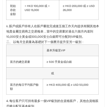
初始
< HKD 100,000 或 <
≥ HKD 200,000 或 ≥ USD
存款
USD 13,000
26,000
金額
ii. 賬戶或賬戶持有人在賬戶審批完成後五個工作天內提供有關其他本
地貴金屬交易商之交易報表，當中的交易量於過去六個月內達到
10,000安士黃金或500,000安士白銀即可分配到VIP級別。
二、 以每月交易量為基礎於下一個曆月提升至另一級別﹕
基本升級至VIP
當月的總交易量
≥ 500 手黃金或白銀
或
當月的每日平均賬戶餘
≥ HKD 400,000 或 ≥ USD 50,000
額
4. 每位客戶只可持有最多一個VIP級別的合資格賬戶， 其他合資格賬
戶將分配至基本級別。