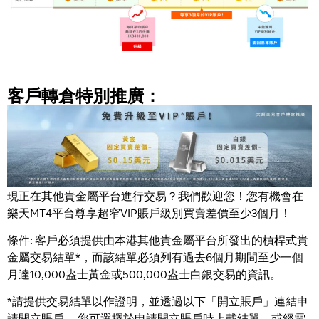
客戶轉倉特別推廣：
現正在其他貴金屬平台進行交易？我們歡迎您！您有機會在
樂天MT4平台尊享超窄VIP賬戶級別買賣差價至少3個月！
條件: 客戶必須提供由本港其他貴金屬平台所發出的槓桿式貴
金屬交易結單*，而該結單必須列有過去6個月期間至少一個
月達10,000盎士黃金或500,000盎士白銀交易的資訊。
*請提供交易結單以作證明，並透過以下「開立賬戶」連結申
請開立賬戶。 您可選擇於申請開立賬戶時上載結單，或經電