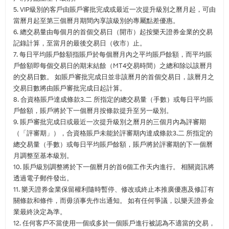
5. VIP級別的客戶由賬戶審批完成或最近一次提升級別之曆月起，可由
當曆月起至第三個曆月期間內享該級別的專屬點差優惠。
6. 總交易量由每個月的首個交易日（開市）起按樂天證券金業的交易
記錄計算，至當月的最後交易日（收市）止。
7. 每日平均賬戶餘額指賬戶於每個曆月內之平均賬戶餘額，而平均賬
戶餘額即每個交易日的期末結餘（MT4交易時間）之總和除以該曆月
的交易日數。 如賬戶審批完成日並非該曆月的首個交易日，該曆月之
交易日數將由賬戶審批完成日起計算。
8. 合資格賬戶達成條款3.二 所指定的總交易量（手數）或每日平均賬
戶餘額，賬戶將於下一個曆月按條款提升至另一級別。
9. 賬戶審批完成日或最近一次提升級別之曆月的三個月內為評審期
（「評審期」），合資格賬戶未能於評審期內達成條款3.二 所指定的
總交易量（手數）或每日平均賬戶餘額，賬戶將於評審期的下一個曆
月調整至基本級別。
10. 賬戶級別調整將於下一個曆月的首6個工作天内進行。 相關資訊將
透過電子郵件發出。
11. 樂天證券金業保留權利隨時暫停、修改或終止本推廣優惠及修訂有
關條款和條件，而毋須事先作出通知。 如有任何爭議，以樂天證券金
業最終決定為準。
12. 任何客戶不當使用一個或多於一個賬戶進行被認為不適當的交易，