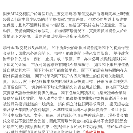
樂天MT4交易賬戶於每個月的主要交易時段(每個交易日香港時間早上8時至
凌晨2時)當中最少90%的時間提供固定買賣差價。 但本公司對以上所述並
無保證，且其不適用於極端市場情況，包括但不限於在特低流通量、高波
動性、突發新聞或公眾假期。 在極端市場情況下，買賣差價可能會大於正
常情況下之差價。 最新差價以交易平台所示者為準。
場外金/銀交易涉及高風險。 閣下所蒙受的虧損可能會超過閣下的初始保證
金款額，因此未必適合閣下。 槓桿可能會為閣下帶來負面影響。 即使建立
附帶條件的指令，例如「止損」或「限價」單，亦未必可以將虧損限於閣
下原定的金額。 市況可能會導致有關指令無法執行。 如果閣下賬戶淨值低
於自動結算水平，閣下的持倉可能會被平倉。 閣下可能需在短時間內存入
額外保證金款額。 閣下將須為閣下賬戶內因此而產生的任何短欠數額負
責。 因此，閣下必須根據本身的財務狀況及投資目標，仔細考慮這種交易
是否適合閣下。 切勿將閣下無法承受損失的資金用於投機。 倘若閣下決定
買賣樂天證券金業所提供的產品，閣下必須先閱讀及明白樂天證券金業所
提供的資料及披露。 樂天證券金業可能會提供並非擬作為投資建議且不得
被詮釋為投資建議的一般評論。 請向獨立財務顧問尋求意見。 樂天證券金
業及樂天集團對於資料錯誤、不準確或遺漏概不承擔法律責任，並且不保
證其中所載信息、文字、圖表、連結或其他項目準確或完整。 場外黃金/白
銀交易並不受證監會監管，因此買賣場外黃金/白銀交易將不會受到證監會
所頒布的規則或規例所約束，包括(但不限於)客戶款項規則。 請於採取進一
條款及條件
步行動前先閱讀及瞭解樂天證券金業網站上的 「
」。