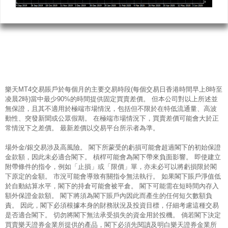
樂天MT4交易賬戶於每個月的主要交易時段(每個交易日香港時間早上8時至
凌晨2時)當中最少90%的時間提供固定買賣差價。 但本公司對以上所述並
無保證，且其不適用於極端市場情況，包括但不限於在特低流通量、高波
動性、突發新聞或公眾假期。 在極端市場情況下，買賣差價可能會大於正
常情況下之差價。 最新差價以交易平台所示者為準。
場外金/銀交易涉及高風險。 閣下所蒙受的虧損可能會超過閣下的初始保證
金款額，因此未必適合閣下。 槓桿可能會為閣下帶來負面影響。 即使建立
附帶條件的指令，例如「止損」或「限價」單，亦未必可以將虧損限於閣
下原定的金額。 市況可能會導致有關指令無法執行。 如果閣下賬戶淨值低
於自動結算水平，閣下的持倉可能會被平倉。 閣下可能需在短時間內存入
額外保證金款額。 閣下將須為閣下賬戶內因此而產生的任何短欠數額負
責。 因此，閣下必須根據本身的財務狀況及投資目標，仔細考慮這種交易
是否適合閣下。 切勿將閣下無法承受損失的資金用於投機。 倘若閣下決定
買賣樂天證券金業所提供的產品，閣下必須先閱讀及明白樂天證券金業所