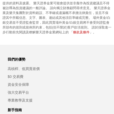
提供的資料及披露。 樂天證券金業可能會提供並非擬作為投資建議且不得
被詮釋為投資建議的一般評論。 請向獨立財務顧問尋求意見。 樂天證券金
業及樂天集團對於資料錯誤、不準確或遺漏概不承擔法律責任，並且不保
證其中所載信息、文字、圖表、連結或其他項目準確或完整。 場外黃金/白
銀交易並不受證監會監管，因此買賣場外黃金/白銀交易將不會受到證監會
所頒布的規則或規例所約束，包括(但不限於)客戶款項規則。 請於採取進一
條款及條件
步行動前先閱讀及瞭解樂天證券金業網站上的 「
」。
我們的優勢
高槓桿、低買賣差價
$0 交易費
資金安全保障
強大交易平台
專業教學及支援
新手指南