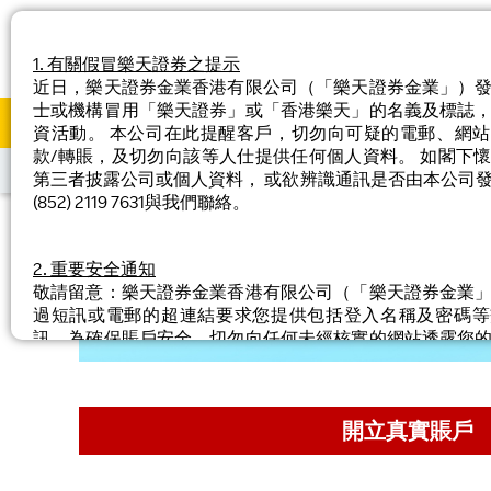
1. 有關假冒樂天證券之提示
近日，樂天證券金業香港有限公司（「樂天證券金業」）
士或機構冒用「樂天證券」或「香港樂天」的名義及標誌
主頁
我們的優勢
新
資活動。 本公司在此提醒客戶，切勿向可疑的電郵、網
款/轉賬，及切勿向該等人仕提供任何個人資料。 如閣下
(852) 2119-7631
(852) 5503-4131
info@bul
第三者披露公司或個人資料， 或欲辨識通訊是否由本公司
(852) 2119 7631與我們聯絡。
2. 重要安全通知
敬請留意：樂天證券金業香港有限公司（「樂天證券金業
過短訊或電郵的超連結要求您提供包括登入名稱及密碼等
訊。為確保賬戶安全，切勿向任何未經核實的網站透露您
訊並請直接於本公司官方網頁登入。如對任何連結有懷疑
公司聯絡。
開立真實賬戶