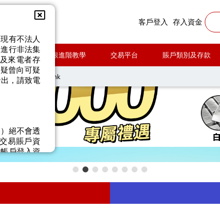
客戶登入
存入資金
發現有不法人
，進行非法集
手指南
金銀進階教學
交易平台
賬戶類別及存款
站及來電者存
懷疑曾向可疑
lion.rakuten.com.hk
發出，請致電
」）絕不會透
交易賬戶資
的帳戶登入資
，請立即與本