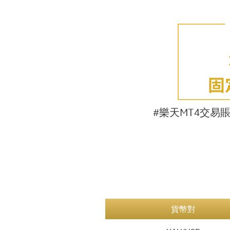
#樂天MT4交易
貨幣對