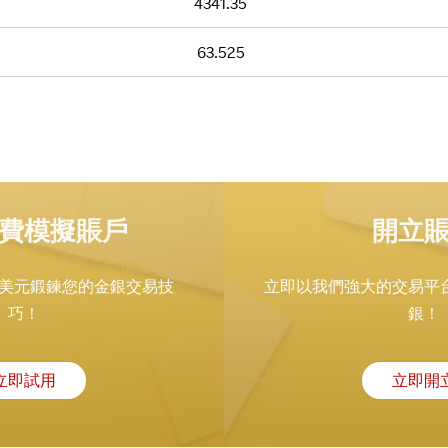
4341.
35
63.
52
5
費模擬賬戶
開立
00 美元鍛鍊您的金銀交易技
立即以我們強大的交易平
巧！
銀！
立即試用
立即開