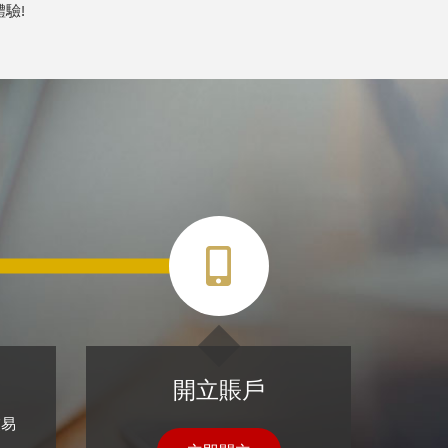
驗!
開立賬戶
交易