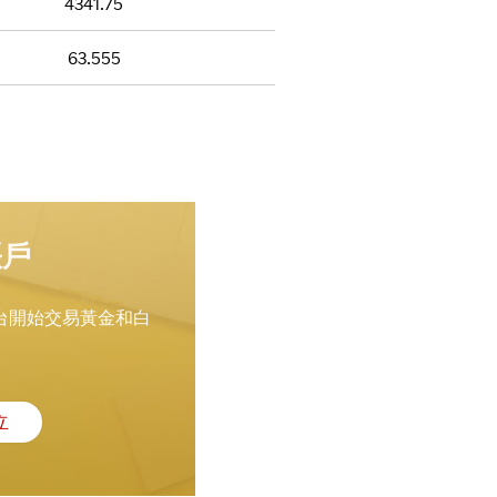
4341.
75
63.
55
5
賬戶
台開始交易黃金和白
立