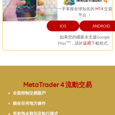
一手掌握全球知名的
MT4
交易
平台 ！
iOS
ANDROID
如果您的國家未支援Google
TM
Play
，請於
這裡
下載程式。
MetaTrader 4 流動交易
全面控制交易賬戶
能在任何地方操作
所有指令類別及執行模式