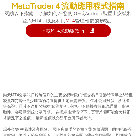
MetaTrader 4 流動應用程式指南
閱讀以下指南，了解如何在您的iOS或Android裝置上安裝和
登入MT4，以及利用
MT4
管理報價的步驟。
下載MT4流動版指南
樂天MT4交易賬戶於每個月的主要交易時段(每個交易日香港時間早上8時至
凌晨2時)當中最少90%的時間提供固定買賣差價。 但本公司對以上所述並
無保證，且其不適用於極端市場情況，包括但不限於在特低流通量、高波
動性、突發新聞或公眾假期。 在極端市場情況下，買賣差價可能會大於正
常情況下之差價。 最新差價以交易平台所示者為準。
場外金/銀交易涉及高風險。 閣下所蒙受的虧損可能會超過閣下的初始保證
金款額，因此未必適合閣下。 槓桿可能會為閣下帶來負面影響。 即使建立