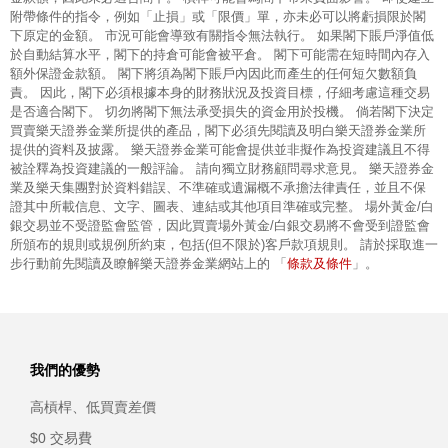
附帶條件的指令，例如「止損」或「限價」單，亦未必可以將虧損限於閣
下原定的金額。 市況可能會導致有關指令無法執行。 如果閣下賬戶淨值低
於自動結算水平，閣下的持倉可能會被平倉。 閣下可能需在短時間內存入
額外保證金款額。 閣下將須為閣下賬戶內因此而產生的任何短欠數額負
責。 因此，閣下必須根據本身的財務狀況及投資目標，仔細考慮這種交易
是否適合閣下。 切勿將閣下無法承受損失的資金用於投機。 倘若閣下決定
買賣樂天證券金業所提供的產品，閣下必須先閱讀及明白樂天證券金業所
提供的資料及披露。 樂天證券金業可能會提供並非擬作為投資建議且不得
被詮釋為投資建議的一般評論。 請向獨立財務顧問尋求意見。 樂天證券金
業及樂天集團對於資料錯誤、不準確或遺漏概不承擔法律責任，並且不保
證其中所載信息、文字、圖表、連結或其他項目準確或完整。 場外黃金/白
銀交易並不受證監會監管，因此買賣場外黃金/白銀交易將不會受到證監會
所頒布的規則或規例所約束，包括(但不限於)客戶款項規則。 請於採取進一
條款及條件
步行動前先閱讀及瞭解樂天證券金業網站上的 「
」。
我們的優勢
高槓桿、低買賣差價
$0 交易費