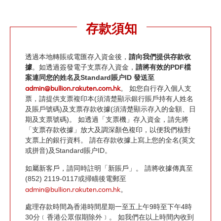
存款須知
透過本地轉賬或電匯存入資金後，
請向我們提供存款收
據
。如透過簽發電子支票存入資金，
請將有效的PDF檔
案連同您的姓名及Standard賬户ID 發送至
admin@bullion.rakuten.com.hk
。 如您自行存入個人支
票，請提供支票複印本(須清楚顯示銀行賬戶持有人姓名
及賬戶號碼)及支票存款收據(須清楚顯示存入的金額、日
期及支票號碼)。 如透過「支票機」存入資金，請先將
「支票存款收據」放大及調深顏色複印，以便我們核對
支票上的銀行資料。 請在存款收據上寫上您的全名(英文
或拼音)及Standard賬户ID。
如屬新客戶，請同時註明「新賬戶」。 請將收據傳真至
(852) 2119-0117或掃瞄後電郵至
admin@bullion.rakuten.com.hk
。
處理存款時間為香港時間星期一至五上午9時至下午4時
30分﹝香港公眾假期除外﹞。 如我們在以上時間內收到