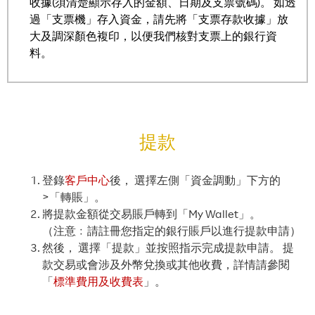
收據(須清楚顯示存入的金額、日期及支票號碼)。 如透
過「支票機」存入資金，請先將「支票存款收據」放
大及調深顏色複印，以便我們核對支票上的銀行資
料。
提款
登錄
客戶中心
後， 選擇左側「資金調動」下方的
>「轉賬」。
將提款金額從交易賬戶轉到「My Wallet」。
（注意﹕請註冊您指定的銀行賬戶以進行提款申請）
然後， 選擇「提款」並按照指示完成提款申請。 提
款交易或會涉及外幣兌換或其他收費，詳情請參閱
「
標準費用及收費表
」。