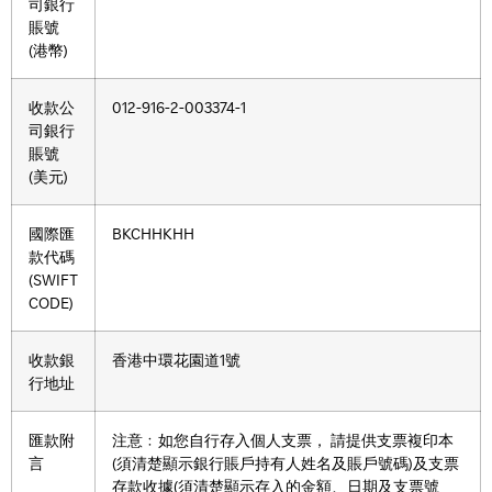
司銀行
賬號
(港幣)
收款公
012-916-2-003374-1
司銀行
賬號
(美元)
國際匯
BKCHHKHH
款代碼
(SWIFT
CODE)
收款銀
香港中環花園道1號
行地址
匯款附
注意﹕如您自行存入個人支票， 請提供支票複印本
言
(須清楚顯示銀行賬戶持有人姓名及賬戶號碼)及支票
存款收據(須清楚顯示存入的金額、日期及支票號