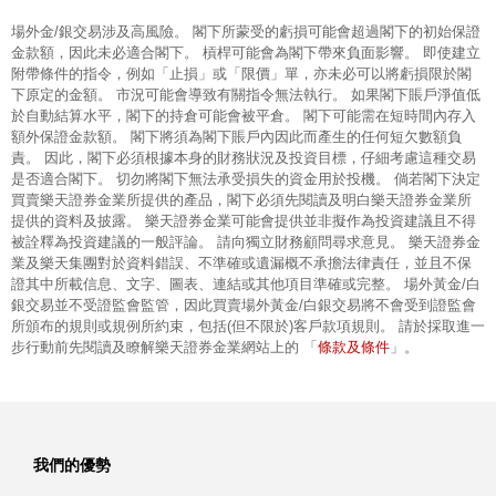
場外金/銀交易涉及高風險。 閣下所蒙受的虧損可能會超過閣下的初始保證
金款額，因此未必適合閣下。 槓桿可能會為閣下帶來負面影響。 即使建立
附帶條件的指令，例如「止損」或「限價」單，亦未必可以將虧損限於閣
下原定的金額。 市況可能會導致有關指令無法執行。 如果閣下賬戶淨值低
於自動結算水平，閣下的持倉可能會被平倉。 閣下可能需在短時間內存入
額外保證金款額。 閣下將須為閣下賬戶內因此而產生的任何短欠數額負
責。 因此，閣下必須根據本身的財務狀況及投資目標，仔細考慮這種交易
是否適合閣下。 切勿將閣下無法承受損失的資金用於投機。 倘若閣下決定
買賣樂天證券金業所提供的產品，閣下必須先閱讀及明白樂天證券金業所
提供的資料及披露。 樂天證券金業可能會提供並非擬作為投資建議且不得
被詮釋為投資建議的一般評論。 請向獨立財務顧問尋求意見。 樂天證券金
業及樂天集團對於資料錯誤、不準確或遺漏概不承擔法律責任，並且不保
證其中所載信息、文字、圖表、連結或其他項目準確或完整。 場外黃金/白
銀交易並不受證監會監管，因此買賣場外黃金/白銀交易將不會受到證監會
所頒布的規則或規例所約束，包括(但不限於)客戶款項規則。 請於採取進一
條款及條件
步行動前先閱讀及瞭解樂天證券金業網站上的 「
」。
我們的優勢