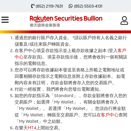
(852) 2119-7631
(852) 5503-4131
存入資金
要在樂天
MT4
上開始交易， 請依照以下步驟：
通過您的銀行賬戶存入資金。 *請以賬戶持有人名義之銀行
儲蓄及/或往來賬戶轉賬資金。
在客戶中心填妥存款指示並上載存款收據之副本 (登入
客戶
中心
至存款頁)。 填妥存款指示後， 您將會收到一個有關該
指示的電郵信息。
您亦可以將存款收據副本發送至表格上所載之電郵地址或
回覆相關存款指示之電郵信息並附上存款收據副本。 如電
郵內容未有註明， 存款金額將會存入您的交易賬戶。
付款一經核實， 我們將會向您發出電郵通知。
如您的存款指示為「Standard」， 存款金額將會存入您的
交易賬戶；如選擇「My Wallet」， 有關金額將會存入
「My Wallet」。 若選擇「My Wallet」， 您須自行將金額
從「My Wallet」轉賬至交易賬戶。 您可以在
客戶中心
查閱
「My Wallet」中之結餘。
在樂天
MT4
上開始交易。