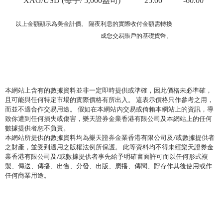
XAG/USD (每手/ 5,000盎司)
25.00
-60.00
以上金額顯示為美金計價。 隔夜利息的實際收付金額需轉換
成您交易賬戶的基礎貨幣。
本網站上含有的數據資料並非一定即時提供或準確，因此價格未必準確，
且可能與任何特定市場的實際價格有所出入。 這表示價格只作參考之用，
而並不適合作交易用途。 假如在本網站內交易或倚賴本網站上的資訊，導
致你遭到任何損失或傷害，樂天證券金業香港有限公司及本網站上的任何
數據提供者恕不負責。
本網站所提供的數據資料均為樂天證券金業香港有限公司及/或數據提供者
之財產，並受到適用之版權法例所保護。 此等資料均不得未經樂天證券金
業香港有限公司及/或數據提供者事先給予明確書面許可而以任何形式複
製、傳送、傳播、出售、分發、出版、廣播、傳閱、貯存作其後使用或作
任何商業用途。