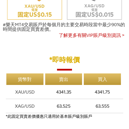
#樂天MT4交易賬戶於每個月的主要交易時段當中最少90%的
時間提供固定買賣差價。
了解更多有關VIP賬戶級別資訊 >
*即時報價
貨幣對
賣出
買入
XAU/USD
4341.
35
4341.
75
XAG/USD
63.
52
5
63.
55
5
*此固定買賣差價優惠只適用於基本賬戶級別賬戶