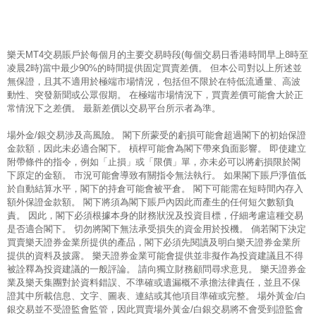
樂天MT4交易賬戶於每個月的主要交易時段(每個交易日香港時間早上8時至
凌晨2時)當中最少90%的時間提供固定買賣差價。 但本公司對以上所述並
無保證，且其不適用於極端市場情況，包括但不限於在特低流通量、高波
動性、突發新聞或公眾假期。 在極端市場情況下，買賣差價可能會大於正
常情況下之差價。 最新差價以交易平台所示者為準。
場外金/銀交易涉及高風險。 閣下所蒙受的虧損可能會超過閣下的初始保證
金款額，因此未必適合閣下。 槓桿可能會為閣下帶來負面影響。 即使建立
附帶條件的指令，例如「止損」或「限價」單，亦未必可以將虧損限於閣
下原定的金額。 市況可能會導致有關指令無法執行。 如果閣下賬戶淨值低
於自動結算水平，閣下的持倉可能會被平倉。 閣下可能需在短時間內存入
額外保證金款額。 閣下將須為閣下賬戶內因此而產生的任何短欠數額負
責。 因此，閣下必須根據本身的財務狀況及投資目標，仔細考慮這種交易
是否適合閣下。 切勿將閣下無法承受損失的資金用於投機。 倘若閣下決定
買賣樂天證券金業所提供的產品，閣下必須先閱讀及明白樂天證券金業所
提供的資料及披露。 樂天證券金業可能會提供並非擬作為投資建議且不得
被詮釋為投資建議的一般評論。 請向獨立財務顧問尋求意見。 樂天證券金
業及樂天集團對於資料錯誤、不準確或遺漏概不承擔法律責任，並且不保
證其中所載信息、文字、圖表、連結或其他項目準確或完整。 場外黃金/白
銀交易並不受證監會監管，因此買賣場外黃金/白銀交易將不會受到證監會