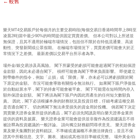
←
較舊
樂天MT4交易賬戶於每個月的主要交易時段(每個交易日香港時間早上8時至
凌晨2時)當中最少90%的時間提供固定買賣差價。 但本公司對以上所述並
無保證，且其不適用於極端市場情況，包括但不限於在特低流通量、高波
動性、突發新聞或公眾假期。 在極端市場情況下，買賣差價可能會大於正
常情況下之差價。 最新差價以交易平台所示者為準。
場外金/銀交易涉及高風險。 閣下所蒙受的虧損可能會超過閣下的初始保證
金款額，因此未必適合閣下。 槓桿可能會為閣下帶來負面影響。 即使建立
附帶條件的指令，例如「止損」或「限價」單，亦未必可以將虧損限於閣
下原定的金額。 市況可能會導致有關指令無法執行。 如果閣下賬戶淨值低
於自動結算水平，閣下的持倉可能會被平倉。 閣下可能需在短時間內存入
額外保證金款額。 閣下將須為閣下賬戶內因此而產生的任何短欠數額負
責。 因此，閣下必須根據本身的財務狀況及投資目標，仔細考慮這種交易
是否適合閣下。 切勿將閣下無法承受損失的資金用於投機。 倘若閣下決定
買賣樂天證券金業所提供的產品，閣下必須先閱讀及明白樂天證券金業所
提供的資料及披露。 樂天證券金業可能會提供並非擬作為投資建議且不得
被詮釋為投資建議的一般評論。 請向獨立財務顧問尋求意見。 樂天證券金
業及樂天集團對於資料錯誤、不準確或遺漏概不承擔法律責任，並且不保
證其中所載信息、文字、圖表、連結或其他項目準確或完整。 場外黃金/白