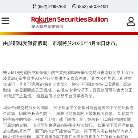
2025年4月18日樂天MT4交易時間因
(852) 2119-7631
(852) 5503-4131
耶穌受難節假期有所轉變
由於耶穌受難節假期，市場將於2025年4月18日休市。
樂天MT4交易賬戶於每個月的主要交易時段(每個交易日香港時間早上8時至
凌晨2時)當中最少90%的時間提供固定買賣差價。 但本公司對以上所述並
無保證，且其不適用於極端市場情況，包括但不限於在特低流通量、高波
動性、突發新聞或公眾假期。 在極端市場情況下，買賣差價可能會大於正
常情況下之差價。 最新差價以交易平台所示者為準。
場外金/銀交易涉及高風險。 閣下所蒙受的虧損可能會超過閣下的初始保證
金款額，因此未必適合閣下。 槓桿可能會為閣下帶來負面影響。 即使建立
附帶條件的指令，例如「止損」或「限價」單，亦未必可以將虧損限於閣
下原定的金額。 市況可能會導致有關指令無法執行。 如果閣下賬戶淨值低
於自動結算水平，閣下的持倉可能會被平倉。 閣下可能需在短時間內存入
額外保證金款額。 閣下將須為閣下賬戶內因此而產生的任何短欠數額負