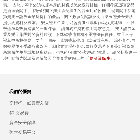
責。 因此，閣下必須根據本身的財務狀況及投資目標，仔細考慮這種交易
是否適合閣下。 切勿將閣下無法承受損失的資金用於投機。 倘若閣下決定
買賣樂天證券金業所提供的產品，閣下必須先閱讀及明白樂天證券金業所
提供的資料及披露。 樂天證券金業可能會提供並非擬作為投資建議且不得
被詮釋為投資建議的一般評論。 請向獨立財務顧問尋求意見。 樂天證券金
業及樂天集團對於資料錯誤、不準確或遺漏概不承擔法律責任，並且不保
證其中所載信息、文字、圖表、連結或其他項目準確或完整。 場外黃金/白
銀交易並不受證監會監管，因此買賣場外黃金/白銀交易將不會受到證監會
所頒布的規則或規例所約束，包括(但不限於)客戶款項規則。 請於採取進一
條款及條件
步行動前先閱讀及瞭解樂天證券金業網站上的 「
」。
我們的優勢
高槓桿、低買賣差價
$0 交易費
資金安全保障
強大交易平台