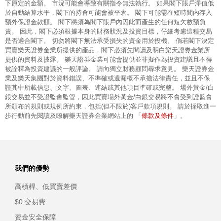
下原定的金額。 市況可能會導致有關指令無法執行。 如果閣下賬戶淨值低
於自動結算水平，閣下的持倉可能會被平倉。 閣下可能需在短時間內存入
額外保證金款額。 閣下將須為閣下賬戶內因此而產生的任何短欠數額負
責。 因此，閣下必須根據本身的財務狀況及投資目標，仔細考慮這種交易
是否適合閣下。 切勿將閣下無法承受損失的資金用於投機。 倘若閣下決定
買賣樂天證券金業所提供的產品，閣下必須先閱讀及明白樂天證券金業所
提供的資料及披露。 樂天證券金業可能會提供並非擬作為投資建議且不得
被詮釋為投資建議的一般評論。 請向獨立財務顧問尋求意見。 樂天證券金
業及樂天集團對於資料錯誤、不準確或遺漏概不承擔法律責任，並且不保
證其中所載信息、文字、圖表、連結或其他項目準確或完整。 場外黃金/白
銀交易並不受證監會監管，因此買賣場外黃金/白銀交易將不會受到證監會
所頒布的規則或規例所約束，包括(但不限於)客戶款項規則。 請於採取進一
條款及條件
步行動前先閱讀及瞭解樂天證券金業網站上的 「
」。
我們的優勢
高槓桿、低買賣差價
$0 交易費
資金安全保障