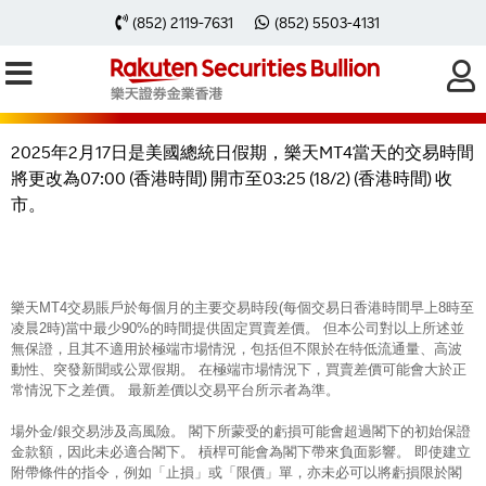
2025年2月17日樂天MT4交易時間因
(852) 2119-7631
(852) 5503-4131
美國總統日假期有所轉變
2025年2月17日是美國總統日假期，樂天MT4當天的交易時間
將更改為07:00 (香港時間) 開市至03:25 (18/2) (香港時間) 收
市。
樂天MT4交易賬戶於每個月的主要交易時段(每個交易日香港時間早上8時至
凌晨2時)當中最少90%的時間提供固定買賣差價。 但本公司對以上所述並
無保證，且其不適用於極端市場情況，包括但不限於在特低流通量、高波
動性、突發新聞或公眾假期。 在極端市場情況下，買賣差價可能會大於正
常情況下之差價。 最新差價以交易平台所示者為準。
場外金/銀交易涉及高風險。 閣下所蒙受的虧損可能會超過閣下的初始保證
金款額，因此未必適合閣下。 槓桿可能會為閣下帶來負面影響。 即使建立
附帶條件的指令，例如「止損」或「限價」單，亦未必可以將虧損限於閣