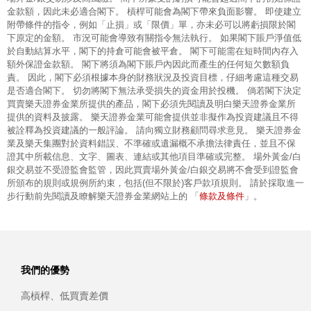
金款額，因此未必適合閣下。 槓桿可能會為閣下帶來負面影響。 即使建立
附帶條件的指令，例如「止損」或「限價」單，亦未必可以將虧損限於閣
下原定的金額。 市況可能會導致有關指令無法執行。 如果閣下賬戶淨值低
於自動結算水平，閣下的持倉可能會被平倉。 閣下可能需在短時間內存入
額外保證金款額。 閣下將須為閣下賬戶內因此而產生的任何短欠數額負
責。 因此，閣下必須根據本身的財務狀況及投資目標，仔細考慮這種交易
是否適合閣下。 切勿將閣下無法承受損失的資金用於投機。 倘若閣下決定
買賣樂天證券金業所提供的產品，閣下必須先閱讀及明白樂天證券金業所
提供的資料及披露。 樂天證券金業可能會提供並非擬作為投資建議且不得
被詮釋為投資建議的一般評論。 請向獨立財務顧問尋求意見。 樂天證券金
業及樂天集團對於資料錯誤、不準確或遺漏概不承擔法律責任，並且不保
證其中所載信息、文字、圖表、連結或其他項目準確或完整。 場外黃金/白
銀交易並不受證監會監管，因此買賣場外黃金/白銀交易將不會受到證監會
所頒布的規則或規例所約束，包括(但不限於)客戶款項規則。 請於採取進一
條款及條件
步行動前先閱讀及瞭解樂天證券金業網站上的 「
」。
我們的優勢
高槓桿、低買賣差價