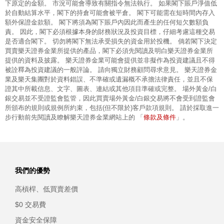
下原定的金額。 市況可能會導致有關指令無法執行。 如果閣下賬戶淨值低
於自動結算水平，閣下的持倉可能會被平倉。 閣下可能需在短時間內存入
額外保證金款額。 閣下將須為閣下賬戶內因此而產生的任何短欠數額負
責。 因此，閣下必須根據本身的財務狀況及投資目標，仔細考慮這種交易
是否適合閣下。 切勿將閣下無法承受損失的資金用於投機。 倘若閣下決定
買賣樂天證券金業所提供的產品，閣下必須先閱讀及明白樂天證券金業所
提供的資料及披露。 樂天證券金業可能會提供並非擬作為投資建議且不得
被詮釋為投資建議的一般評論。 請向獨立財務顧問尋求意見。 樂天證券金
業及樂天集團對於資料錯誤、不準確或遺漏概不承擔法律責任，並且不保
證其中所載信息、文字、圖表、連結或其他項目準確或完整。 場外黃金/白
銀交易並不受證監會監管，因此買賣場外黃金/白銀交易將不會受到證監會
所頒布的規則或規例所約束，包括(但不限於)客戶款項規則。 請於採取進一
條款及條件
步行動前先閱讀及瞭解樂天證券金業網站上的 「
」。
我們的優勢
高槓桿、低買賣差價
$0 交易費
資金安全保障