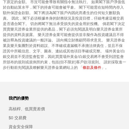
下原定的金額。 市況可能會導致有關指令無法執行。 如果閣下賬戶淨值低
於自動結算水平，閣下的持倉可能會被平倉。 閣下可能需在短時間內存入
額外保證金款額。 閣下將須為閣下賬戶內因此而產生的任何短欠數額負
責。 因此，閣下必須根據本身的財務狀況及投資目標，仔細考慮這種交易
是否適合閣下。 切勿將閣下無法承受損失的資金用於投機。 倘若閣下決定
買賣樂天證券金業所提供的產品，閣下必須先閱讀及明白樂天證券金業所
提供的資料及披露。 樂天證券金業可能會提供並非擬作為投資建議且不得
被詮釋為投資建議的一般評論。 請向獨立財務顧問尋求意見。 樂天證券金
業及樂天集團對於資料錯誤、不準確或遺漏概不承擔法律責任，並且不保
證其中所載信息、文字、圖表、連結或其他項目準確或完整。 場外黃金/白
銀交易並不受證監會監管，因此買賣場外黃金/白銀交易將不會受到證監會
所頒布的規則或規例所約束，包括(但不限於)客戶款項規則。 請於採取進一
條款及條件
步行動前先閱讀及瞭解樂天證券金業網站上的 「
」。
我們的優勢
高槓桿、低買賣差價
$0 交易費
資金安全保障