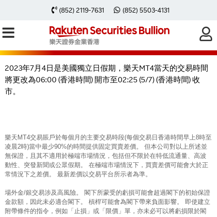
2023年7月4日樂天MT4交易時間因美
(852) 2119-7631
(852) 5503-4131
國獨立日假期有所轉變
2023年7月4日是美國獨立日假期，樂天MT4當天的交易時間
將更改為06:00 (香港時間) 開市至02:25 (5/7) (香港時間) 收
市。
樂天MT4交易賬戶於每個月的主要交易時段(每個交易日香港時間早上8時至
凌晨2時)當中最少90%的時間提供固定買賣差價。 但本公司對以上所述並
無保證，且其不適用於極端市場情況，包括但不限於在特低流通量、高波
動性、突發新聞或公眾假期。 在極端市場情況下，買賣差價可能會大於正
常情況下之差價。 最新差價以交易平台所示者為準。
場外金/銀交易涉及高風險。 閣下所蒙受的虧損可能會超過閣下的初始保證
金款額，因此未必適合閣下。 槓桿可能會為閣下帶來負面影響。 即使建立
附帶條件的指令，例如「止損」或「限價」單，亦未必可以將虧損限於閣