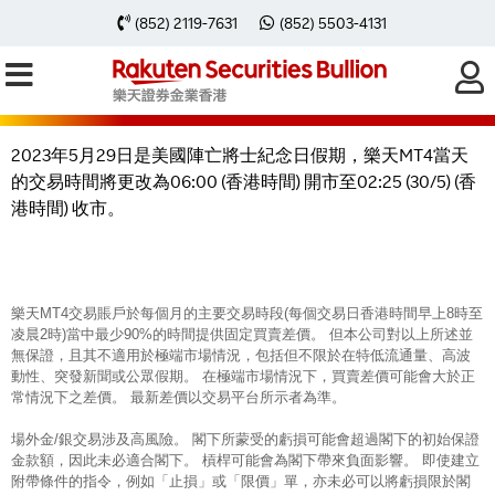
2023年5月29日樂天MT4交易時間因
(852) 2119-7631
(852) 5503-4131
美國陣亡將士紀念日假期有所轉變
2023年5月29日是美國陣亡將士紀念日假期，樂天MT4當天
的交易時間將更改為06:00 (香港時間) 開市至02:25 (30/5) (香
港時間) 收市。
樂天MT4交易賬戶於每個月的主要交易時段(每個交易日香港時間早上8時至
凌晨2時)當中最少90%的時間提供固定買賣差價。 但本公司對以上所述並
無保證，且其不適用於極端市場情況，包括但不限於在特低流通量、高波
動性、突發新聞或公眾假期。 在極端市場情況下，買賣差價可能會大於正
常情況下之差價。 最新差價以交易平台所示者為準。
場外金/銀交易涉及高風險。 閣下所蒙受的虧損可能會超過閣下的初始保證
金款額，因此未必適合閣下。 槓桿可能會為閣下帶來負面影響。 即使建立
附帶條件的指令，例如「止損」或「限價」單，亦未必可以將虧損限於閣