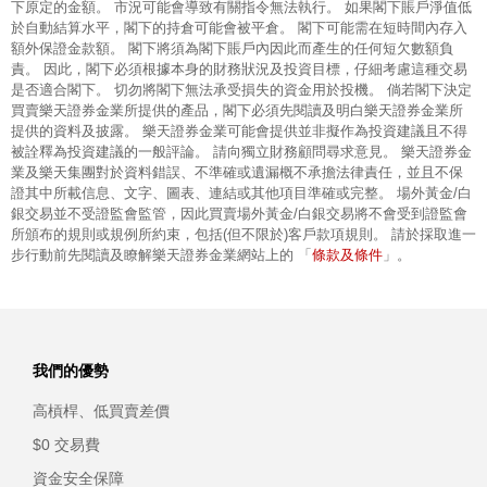
下原定的金額。 市況可能會導致有關指令無法執行。 如果閣下賬戶淨值低
於自動結算水平，閣下的持倉可能會被平倉。 閣下可能需在短時間內存入
額外保證金款額。 閣下將須為閣下賬戶內因此而產生的任何短欠數額負
責。 因此，閣下必須根據本身的財務狀況及投資目標，仔細考慮這種交易
是否適合閣下。 切勿將閣下無法承受損失的資金用於投機。 倘若閣下決定
買賣樂天證券金業所提供的產品，閣下必須先閱讀及明白樂天證券金業所
提供的資料及披露。 樂天證券金業可能會提供並非擬作為投資建議且不得
被詮釋為投資建議的一般評論。 請向獨立財務顧問尋求意見。 樂天證券金
業及樂天集團對於資料錯誤、不準確或遺漏概不承擔法律責任，並且不保
證其中所載信息、文字、圖表、連結或其他項目準確或完整。 場外黃金/白
銀交易並不受證監會監管，因此買賣場外黃金/白銀交易將不會受到證監會
所頒布的規則或規例所約束，包括(但不限於)客戶款項規則。 請於採取進一
條款及條件
步行動前先閱讀及瞭解樂天證券金業網站上的 「
」。
我們的優勢
高槓桿、低買賣差價
$0 交易費
資金安全保障