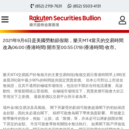
2021年9月6日樂天MT4交易時間因美
(852) 2119-7631
(852) 5503-4131
國勞動節假期有所轉變
2021年9月6日是美國勞動節假期，樂天MT4當天的交易時間
改為06:00 (香港時間) 開市至00:55 (7/9) (香港時間) 收市。
樂天MT4交易賬戶於每個月的主要交易時段(每個交易日香港時間早上8時至
凌晨2時)當中最少90%的時間提供固定買賣差價。 但本公司對以上所述並
無保證，且其不適用於極端市場情況，包括但不限於在特低流通量、高波
動性、突發新聞或公眾假期。 在極端市場情況下，買賣差價可能會大於正
常情況下之差價。 最新差價以交易平台所示者為準。
場外金/銀交易涉及高風險。 閣下所蒙受的虧損可能會超過閣下的初始保證
金款額，因此未必適合閣下。 槓桿可能會為閣下帶來負面影響。 即使建立
附帶條件的指令，例如「止損」或「限價」單，亦未必可以將虧損限於閣
下原定的金額。 市況可能會導致有關指令無法執行。 如果閣下賬戶淨值低