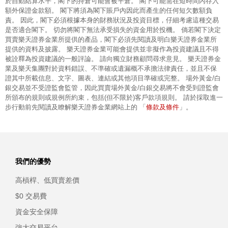
於自動結算水平，閣下的持倉可能會被平倉。 閣下可能需在短時間內存入
額外保證金款額。 閣下將須為閣下賬戶內因此而產生的任何短欠數額負
責。 因此，閣下必須根據本身的財務狀況及投資目標，仔細考慮這種交易
是否適合閣下。 切勿將閣下無法承受損失的資金用於投機。 倘若閣下決定
買賣樂天證券金業所提供的產品，閣下必須先閱讀及明白樂天證券金業所
提供的資料及披露。 樂天證券金業可能會提供並非擬作為投資建議且不得
被詮釋為投資建議的一般評論。 請向獨立財務顧問尋求意見。 樂天證券金
業及樂天集團對於資料錯誤、不準確或遺漏概不承擔法律責任，並且不保
證其中所載信息、文字、圖表、連結或其他項目準確或完整。 場外黃金/白
銀交易並不受證監會監管，因此買賣場外黃金/白銀交易將不會受到證監會
所頒布的規則或規例所約束，包括(但不限於)客戶款項規則。 請於採取進一
條款及條件
步行動前先閱讀及瞭解樂天證券金業網站上的 「
」。
我們的優勢
高槓桿、低買賣差價
$0 交易費
資金安全保障
強大交易平台