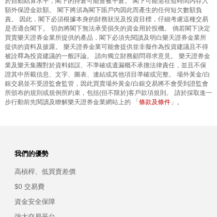
於自動結算水平，閣下的持倉可能會被平倉。 閣下可能需在短時間內存入
額外保證金款額。 閣下將須為閣下賬戶內因此而產生的任何短欠數額負
責。 因此，閣下必須根據本身的財務狀況及投資目標，仔細考慮這種交易
是否適合閣下。 切勿將閣下無法承受損失的資金用於投機。 倘若閣下決定
買賣樂天證券金業所提供的產品，閣下必須先閱讀及明白樂天證券金業所
提供的資料及披露。 樂天證券金業可能會提供並非擬作為投資建議且不得
被詮釋為投資建議的一般評論。 請向獨立財務顧問尋求意見。 樂天證券金
業及樂天集團對於資料錯誤、不準確或遺漏概不承擔法律責任，並且不保
證其中所載信息、文字、圖表、連結或其他項目準確或完整。 場外黃金/白
銀交易並不受證監會監管，因此買賣場外黃金/白銀交易將不會受到證監會
所頒布的規則或規例所約束，包括(但不限於)客戶款項規則。 請於採取進一
條款及條件
步行動前先閱讀及瞭解樂天證券金業網站上的 「
」。
我們的優勢
高槓桿、低買賣差價
$0 交易費
資金安全保障
強大交易平台