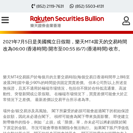
2021年7月5日樂天MT4交易時間因美
(852) 2119-7631
(852) 5503-4131
國獨立日假期有所轉變
2021年7月5日是美國獨立日假期，樂天MT4當天的交易時間
改為06:00 (香港時間) 開市至00:55 (6/7) (香港時間) 收市。
樂天MT4交易賬戶於每個月的主要交易時段(每個交易日香港時間早上8時至
凌晨2時)當中最少90%的時間提供固定買賣差價。 但本公司對以上所述並
無保證，且其不適用於極端市場情況，包括但不限於在特低流通量、高波
動性、突發新聞或公眾假期。 在極端市場情況下，買賣差價可能會大於正
常情況下之差價。 最新差價以交易平台所示者為準。
場外金/銀交易涉及高風險。 閣下所蒙受的虧損可能會超過閣下的初始保證
金款額，因此未必適合閣下。 槓桿可能會為閣下帶來負面影響。 即使建立
附帶條件的指令，例如「止損」或「限價」單，亦未必可以將虧損限於閣
下原定的金額。 市況可能會導致有關指令無法執行。 如果閣下賬戶淨值低