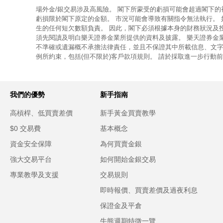
場外金/銀交易涉及高風險。 閣下所蒙受的虧損可能會超過閣下
虧損限於閣下原定的金額。 市況可能會導致有關指令無法執行。
生的任何短欠數額負責。 因此，閣下必須根據本身的財務狀況及
須先閱讀及明白樂天證券金業所提供的資料及披露。 樂天證券金
不準確或遺漏概不承擔法律責任，並且不保證其中所載信息、文字
例所約束，包括(但不限於)客戶款項規則。 請於採取進一步行動
我們的優勢
新手指南
高槓桿、低買賣差價
新手黃金買賣教學
$0 交易費
基本概念
資金安全保障
為何買賣金銀
強大交易平台
如何開始金銀交易
專業教學及支援
交易規則
即時報價、買賣差價及過夜利息
保證金及平倉
牛熊週期特徵一覽