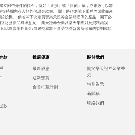
使建立附帶條件的指令，例如「止損」或「限價」單，亦未必可以將
在短時間內存入額外保證金款額。 閣下將須為閣下賬戶內因此而產
用於投機。 倘若閣下決定買賣樂天證券金業所提供的產品，閣下必
獨立財務顧問尋求意見。 樂天證券金業及樂天集團對於資料錯誤、
，因此買賣場外黃金/白銀交易將不會受到證監會所頒布的規則或規
存款
推廣優惠
關於我們
戶
最新優惠
關於樂天證券金業香
港
戶
迎新獎賞
特別告示
會員推薦計劃
新聞稿
聯絡我們
提款