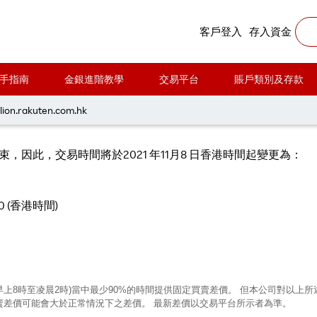
11月7日(星期日) 結束後交易時間之變更
客戶登入
存入資金
手指南
金銀進階教學
交易平台
賬戶類別及存款
間2021年11月7日(星期日) 結束後交
lion.rakuten.com.hk
束，因此，交易時間將於2021 年11月8 日香港時間起變更為：
 (香港時間)
早上8時至凌晨2時)當中最少90%的時間提供固定買賣差價。 但本公司對以
賣差價可能會大於正常情況下之差價。 最新差價以交易平台所示者為準。