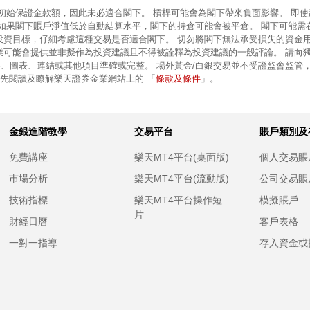
的初始保證金款額，因此未必適合閣下。 槓桿可能會為閣下帶來負面影響。 即
 如果閣下賬戶淨值低於自動結算水平，閣下的持倉可能會被平倉。 閣下可能需
投資目標，仔細考慮這種交易是否適合閣下。 切勿將閣下無法承受損失的資金
業可能會提供並非擬作為投資建議且不得被詮釋為投資建議的一般評論。 請向
、圖表、連結或其他項目準確或完整。 場外黃金/白銀交易並不受證監會監管
條款及條件
前先閱讀及瞭解樂天證券金業網站上的 「
」。
金銀進階教學
交易平台
賬戶類別及
免費講座
樂天MT4平台(桌面版)
個人交易賬
巿場分析
樂天MT4平台(流動版)
公司交易賬
技術指標
樂天MT4平台操作短
模擬賬戶
片
財經日曆
客戶表格
一對一指導
存入資金或