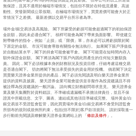
凌晨2時)當中最少90%的時間提供固定買賣差價。 但本公司對以上所述並
無保證，且其不適用於極端市場情況，包括但不限於在特低流通量、高波
動性、突發新聞或公眾假期。 在極端市場情況下，買賣差價可能會大於正
常情況下之差價。 最新差價以交易平台所示者為準。
場外金/銀交易涉及高風險。 閣下所蒙受的虧損可能會超過閣下的初始保證
金款額，因此未必適合閣下。 槓桿可能會為閣下帶來負面影響。 即使建立
附帶條件的指令，例如「止損」或「限價」單，亦未必可以將虧損限於閣
下原定的金額。 市況可能會導致有關指令無法執行。 如果閣下賬戶淨值低
於自動結算水平，閣下的持倉可能會被平倉。 閣下可能需在短時間內存入
額外保證金款額。 閣下將須為閣下賬戶內因此而產生的任何短欠數額負
責。 因此，閣下必須根據本身的財務狀況及投資目標，仔細考慮這種交易
是否適合閣下。 切勿將閣下無法承受損失的資金用於投機。 倘若閣下決定
買賣樂天證券金業所提供的產品，閣下必須先閱讀及明白樂天證券金業所
提供的資料及披露。 樂天證券金業可能會提供並非擬作為投資建議且不得
被詮釋為投資建議的一般評論。 請向獨立財務顧問尋求意見。 樂天證券金
業及樂天集團對於資料錯誤、不準確或遺漏概不承擔法律責任，並且不保
證其中所載信息、文字、圖表、連結或其他項目準確或完整。 場外黃金/白
銀交易並不受證監會監管，因此買賣場外黃金/白銀交易將不會受到證監會
所頒布的規則或規例所約束，包括(但不限於)客戶款項規則。 請於採取進一
條款及條件
步行動前先閱讀及瞭解樂天證券金業網站上的 「
」。