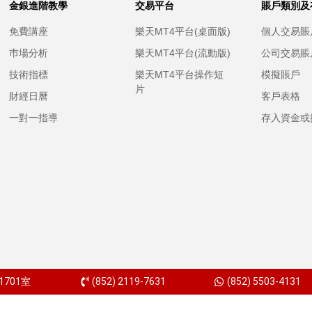
金銀進階教學
交易平台
賬戶類別及
免費講座
樂天MT4平台(桌面版)
個人交易賬
巿場分析
樂天MT4平台(流動版)
公司交易賬
技術指標
樂天MT4平台操作短
模擬賬戶
片
財經日曆
客戶表格
一對一指導
存入資金或
701室
(852) 2119-7631
(852) 5503-4131