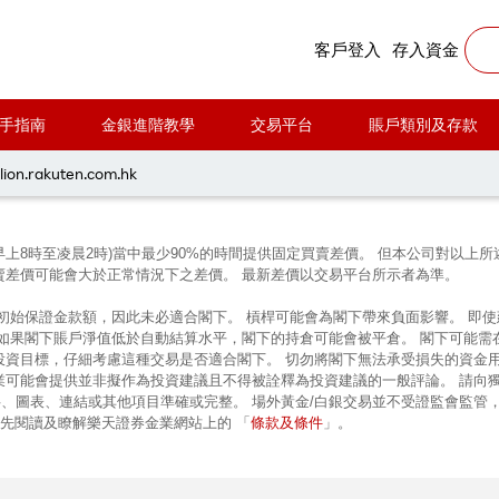
客戶登入
存入資金
手指南
金銀進階教學
交易平台
賬戶類別及存款
本人/吾等已閱讀，明白並同意本推廣的條款及條件。 本人/吾
lion.rakuten.com.hk
早上8時至凌晨2時)當中最少90%的時間提供固定買賣差價。 但本公司對以
賣差價可能會大於正常情況下之差價。 最新差價以交易平台所示者為準。
的初始保證金款額，因此未必適合閣下。 槓桿可能會為閣下帶來負面影響。 即
 如果閣下賬戶淨值低於自動結算水平，閣下的持倉可能會被平倉。 閣下可能需
投資目標，仔細考慮這種交易是否適合閣下。 切勿將閣下無法承受損失的資金
業可能會提供並非擬作為投資建議且不得被詮釋為投資建議的一般評論。 請向
、圖表、連結或其他項目準確或完整。 場外黃金/白銀交易並不受證監會監管
條款及條件
前先閱讀及瞭解樂天證券金業網站上的 「
」。