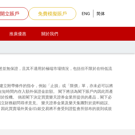
開立賬戶
免費模擬賬戶
ENG
简体
推廣優惠
關於我們
等已閱讀及明白樂天證券金業的
個人資料收集聲明
。
上所述並無保證，且其不適用於極端市場情況，包括但不限於在特低流
使建立附帶條件的指令，例如「止損」或「限價」單，亦未必可以將
在短時間內存入額外保證金款額。 閣下將須為閣下賬戶內因此而產
用於投機。 倘若閣下決定買賣樂天證券金業所提供的產品，閣下必
獨立財務顧問尋求意見。 樂天證券金業及樂天集團對於資料錯誤、
，因此買賣場外黃金/白銀交易將不會受到證監會所頒布的規則或規