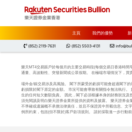
主頁
NAO form disclaimer TC
主頁
我們的優勢
新
通過登記以上的樂天證券香港表格，本人/吾等確認: 
(852) 2119-7631
(852) 5503-4131
info@bul
樂天MT4交易賬戶於每個月的主要交易時段(每個交易日香港時間
通量、高波動性、突發新聞或公眾假期。 在極端市場情況下，買
場外金/銀交易涉及高風險。 閣下所蒙受的虧損可能會超過閣下
虧損限於閣下原定的金額。 市況可能會導致有關指令無法執行。
生的任何短欠數額負責。 因此，閣下必須根據本身的財務狀況及
須先閱讀及明白樂天證券金業所提供的資料及披露。 樂天證券金
不準確或遺漏概不承擔法律責任，並且不保證其中所載信息、文字
例所約束，包括(但不限於)客戶款項規則。 請於採取進一步行動