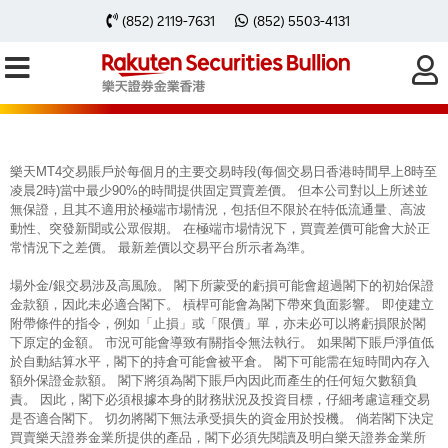
每周黃金分析 20230626
(852) 2119-7631
(852) 5503-4131
樂天MT4交易賬戶於每個月的主要交易時段(每個交易日香港時間早上8時至
凌晨2時)當中最少90%的時間提供固定買賣差價。 但本公司對以上所述並
無保證，且其不適用於極端市場情況，包括但不限於在特低流通量、高波
動性、突發新聞或公眾假期。 在極端市場情況下，買賣差價可能會大於正
常情況下之差價。 最新差價以交易平台所示者為準。
場外金/銀交易涉及高風險。 閣下所蒙受的虧損可能會超過閣下的初始保證
金款額，因此未必適合閣下。 槓桿可能會為閣下帶來負面影響。 即使建立
附帶條件的指令，例如「止損」或「限價」單，亦未必可以將虧損限於閣
下原定的金額。 市況可能會導致有關指令無法執行。 如果閣下賬戶淨值低
於自動結算水平，閣下的持倉可能會被平倉。 閣下可能需在短時間內存入
額外保證金款額。 閣下將須為閣下賬戶內因此而產生的任何短欠數額負
責。 因此，閣下必須根據本身的財務狀況及投資目標，仔細考慮這種交易
是否適合閣下。 切勿將閣下無法承受損失的資金用於投機。 倘若閣下決定
買賣樂天證券金業所提供的產品，閣下必須先閱讀及明白樂天證券金業所