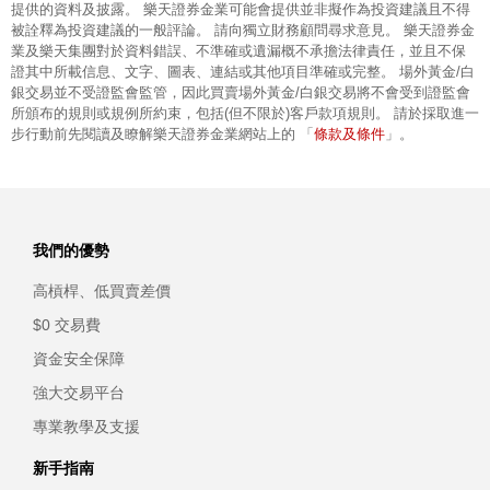
提供的資料及披露。 樂天證券金業可能會提供並非擬作為投資建議且不得
被詮釋為投資建議的一般評論。 請向獨立財務顧問尋求意見。 樂天證券金
業及樂天集團對於資料錯誤、不準確或遺漏概不承擔法律責任，並且不保
證其中所載信息、文字、圖表、連結或其他項目準確或完整。 場外黃金/白
銀交易並不受證監會監管，因此買賣場外黃金/白銀交易將不會受到證監會
所頒布的規則或規例所約束，包括(但不限於)客戶款項規則。 請於採取進一
條款及條件
步行動前先閱讀及瞭解樂天證券金業網站上的 「
」。
我們的優勢
高槓桿、低買賣差價
$0 交易費
資金安全保障
強大交易平台
專業教學及支援
新手指南