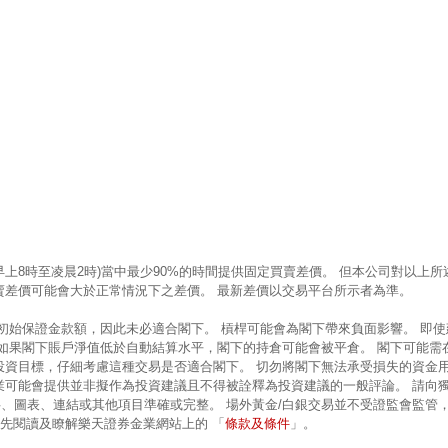
早上8時至凌晨2時)當中最少90%的時間提供固定買賣差價。 但本公司對以
賣差價可能會大於正常情況下之差價。 最新差價以交易平台所示者為準。
的初始保證金款額，因此未必適合閣下。 槓桿可能會為閣下帶來負面影響。 即
 如果閣下賬戶淨值低於自動結算水平，閣下的持倉可能會被平倉。 閣下可能需
投資目標，仔細考慮這種交易是否適合閣下。 切勿將閣下無法承受損失的資金
業可能會提供並非擬作為投資建議且不得被詮釋為投資建議的一般評論。 請向
、圖表、連結或其他項目準確或完整。 場外黃金/白銀交易並不受證監會監管
條款及條件
前先閱讀及瞭解樂天證券金業網站上的 「
」。