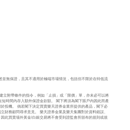
上所述並無保證，且其不適用於極端市場情況，包括但不限於在特低流
使建立附帶條件的指令，例如「止損」或「限價」單，亦未必可以將
在短時間內存入額外保證金款額。 閣下將須為閣下賬戶內因此而產
用於投機。 倘若閣下決定買賣樂天證券金業所提供的產品，閣下必
獨立財務顧問尋求意見。 樂天證券金業及樂天集團對於資料錯誤、
，因此買賣場外黃金/白銀交易將不會受到證監會所頒布的規則或規