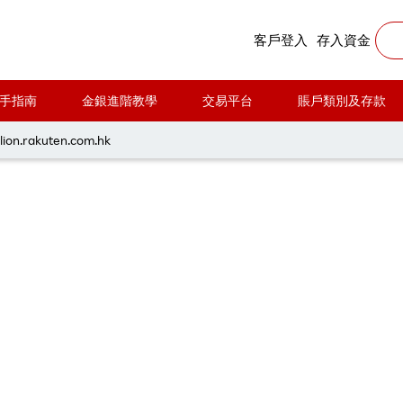
is
客戶登入
存入資金
手指南
金銀進階教學
交易平台
賬戶類別及存款
lion.rakuten.com.hk