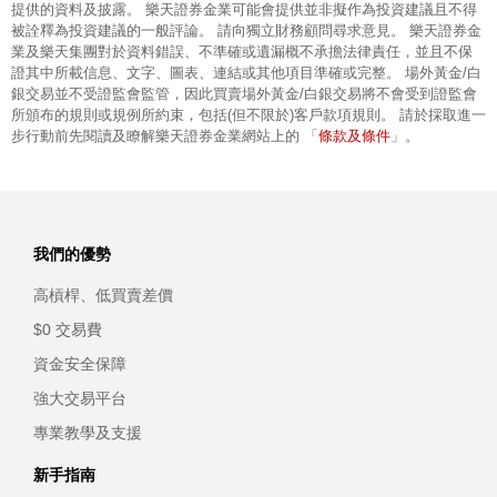
提供的資料及披露。 樂天證券金業可能會提供並非擬作為投資建議且不得
被詮釋為投資建議的一般評論。 請向獨立財務顧問尋求意見。 樂天證券金
業及樂天集團對於資料錯誤、不準確或遺漏概不承擔法律責任，並且不保
證其中所載信息、文字、圖表、連結或其他項目準確或完整。 場外黃金/白
銀交易並不受證監會監管，因此買賣場外黃金/白銀交易將不會受到證監會
所頒布的規則或規例所約束，包括(但不限於)客戶款項規則。 請於採取進一
條款及條件
步行動前先閱讀及瞭解樂天證券金業網站上的 「
」。
我們的優勢
高槓桿、低買賣差價
$0 交易費
資金安全保障
強大交易平台
專業教學及支援
新手指南