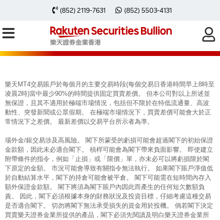
每周黃金分析 20230403
(852) 2119-7631
(852) 5503-4131
樂天MT4交易賬戶於每個月的主要交易時段(每個交易日香港時間早上8時至
凌晨2時)當中最少90%的時間提供固定買賣差價。 但本公司對以上所述並
無保證，且其不適用於極端市場情況，包括但不限於在特低流通量、高波
動性、突發新聞或公眾假期。 在極端市場情況下，買賣差價可能會大於正
常情況下之差價。 最新差價以交易平台所示者為準。
場外金/銀交易涉及高風險。 閣下所蒙受的虧損可能會超過閣下的初始保證
金款額，因此未必適合閣下。 槓桿可能會為閣下帶來負面影響。 即使建立
附帶條件的指令，例如「止損」或「限價」單，亦未必可以將虧損限於閣
下原定的金額。 市況可能會導致有關指令無法執行。 如果閣下賬戶淨值低
於自動結算水平，閣下的持倉可能會被平倉。 閣下可能需在短時間內存入
額外保證金款額。 閣下將須為閣下賬戶內因此而產生的任何短欠數額負
責。 因此，閣下必須根據本身的財務狀況及投資目標，仔細考慮這種交易
是否適合閣下。 切勿將閣下無法承受損失的資金用於投機。 倘若閣下決定
買賣樂天證券金業所提供的產品，閣下必須先閱讀及明白樂天證券金業所