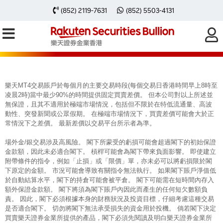
每周黃金分析 20260511
(852) 2119-7631
(852) 5503-4131
樂天MT4交易賬戶於每個月的主要交易時段(每個交易日香港時間早上8時至
凌晨2時)當中最少90%的時間提供固定買賣差價。 但本公司對以上所述並
無保證，且其不適用於極端市場情況，包括但不限於在特低流通量、高波
動性、突發新聞或公眾假期。 在極端市場情況下，買賣差價可能會大於正
常情況下之差價。 最新差價以交易平台所示者為準。
場外金/銀交易涉及高風險。 閣下所蒙受的虧損可能會超過閣下的初始保證
金款額，因此未必適合閣下。 槓桿可能會為閣下帶來負面影響。 即使建立
附帶條件的指令，例如「止損」或「限價」單，亦未必可以將虧損限於閣
下原定的金額。 市況可能會導致有關指令無法執行。 如果閣下賬戶淨值低
於自動結算水平，閣下的持倉可能會被平倉。 閣下可能需在短時間內存入
額外保證金款額。 閣下將須為閣下賬戶內因此而產生的任何短欠數額負
責。 因此，閣下必須根據本身的財務狀況及投資目標，仔細考慮這種交易
是否適合閣下。 切勿將閣下無法承受損失的資金用於投機。 倘若閣下決定
買賣樂天證券金業所提供的產品，閣下必須先閱讀及明白樂天證券金業所