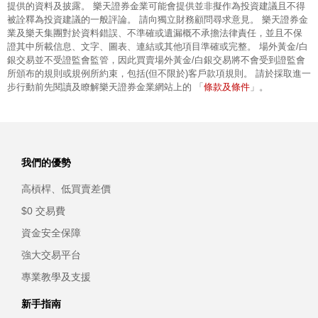
提供的資料及披露。 樂天證券金業可能會提供並非擬作為投資建議且不得
被詮釋為投資建議的一般評論。 請向獨立財務顧問尋求意見。 樂天證券金
業及樂天集團對於資料錯誤、不準確或遺漏概不承擔法律責任，並且不保
證其中所載信息、文字、圖表、連結或其他項目準確或完整。 場外黃金/白
銀交易並不受證監會監管，因此買賣場外黃金/白銀交易將不會受到證監會
所頒布的規則或規例所約束，包括(但不限於)客戶款項規則。 請於採取進一
條款及條件
步行動前先閱讀及瞭解樂天證券金業網站上的 「
」。
我們的優勢
高槓桿、低買賣差價
$0 交易費
資金安全保障
強大交易平台
專業教學及支援
新手指南