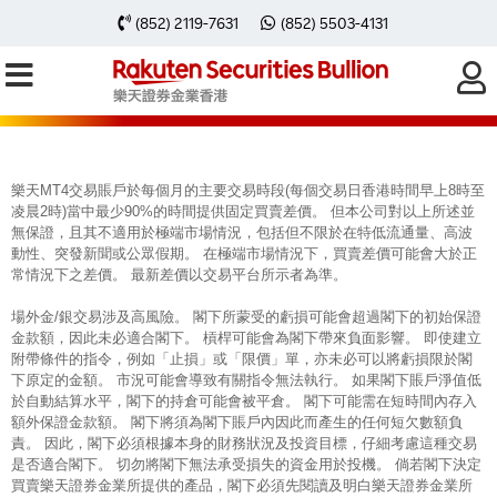
每周黃金分析 20260330
(852) 2119-7631
(852) 5503-4131
樂天MT4交易賬戶於每個月的主要交易時段(每個交易日香港時間早上8時至
凌晨2時)當中最少90%的時間提供固定買賣差價。 但本公司對以上所述並
無保證，且其不適用於極端市場情況，包括但不限於在特低流通量、高波
動性、突發新聞或公眾假期。 在極端市場情況下，買賣差價可能會大於正
常情況下之差價。 最新差價以交易平台所示者為準。
場外金/銀交易涉及高風險。 閣下所蒙受的虧損可能會超過閣下的初始保證
金款額，因此未必適合閣下。 槓桿可能會為閣下帶來負面影響。 即使建立
附帶條件的指令，例如「止損」或「限價」單，亦未必可以將虧損限於閣
下原定的金額。 市況可能會導致有關指令無法執行。 如果閣下賬戶淨值低
於自動結算水平，閣下的持倉可能會被平倉。 閣下可能需在短時間內存入
額外保證金款額。 閣下將須為閣下賬戶內因此而產生的任何短欠數額負
責。 因此，閣下必須根據本身的財務狀況及投資目標，仔細考慮這種交易
是否適合閣下。 切勿將閣下無法承受損失的資金用於投機。 倘若閣下決定
買賣樂天證券金業所提供的產品，閣下必須先閱讀及明白樂天證券金業所