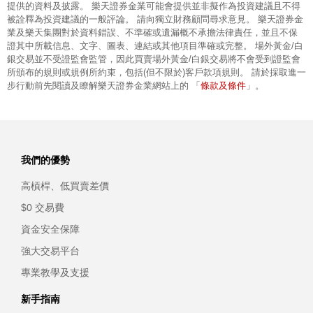
提供的資料及披露。 樂天證券金業可能會提供並非擬作為投資建議且不得
被詮釋為投資建議的一般評論。 請向獨立財務顧問尋求意見。 樂天證券金
業及樂天集團對於資料錯誤、不準確或遺漏概不承擔法律責任，並且不保
證其中所載信息、文字、圖表、連結或其他項目準確或完整。 場外黃金/白
銀交易並不受證監會監管，因此買賣場外黃金/白銀交易將不會受到證監會
所頒布的規則或規例所約束，包括(但不限於)客戶款項規則。 請於採取進一
條款及條件
步行動前先閱讀及瞭解樂天證券金業網站上的 「
」。
我們的優勢
高槓桿、低買賣差價
$0 交易費
資金安全保障
強大交易平台
專業教學及支援
新手指南