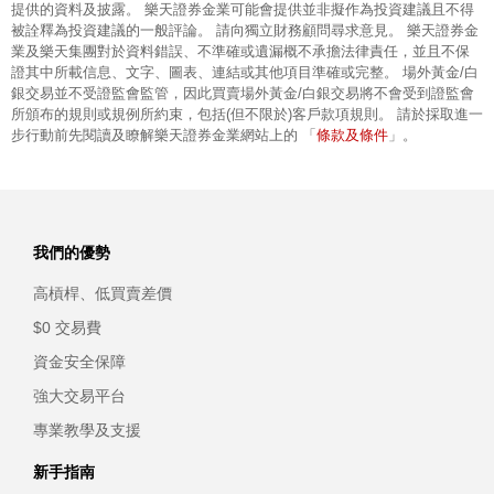
提供的資料及披露。 樂天證券金業可能會提供並非擬作為投資建議且不得
被詮釋為投資建議的一般評論。 請向獨立財務顧問尋求意見。 樂天證券金
業及樂天集團對於資料錯誤、不準確或遺漏概不承擔法律責任，並且不保
證其中所載信息、文字、圖表、連結或其他項目準確或完整。 場外黃金/白
銀交易並不受證監會監管，因此買賣場外黃金/白銀交易將不會受到證監會
所頒布的規則或規例所約束，包括(但不限於)客戶款項規則。 請於採取進一
條款及條件
步行動前先閱讀及瞭解樂天證券金業網站上的 「
」。
我們的優勢
高槓桿、低買賣差價
$0 交易費
資金安全保障
強大交易平台
專業教學及支援
新手指南