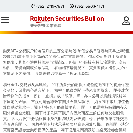
每周黃金分析 20260316
(852) 2119-7631
(852) 5503-4131
樂天MT4交易賬戶於每個月的主要交易時段(每個交易日香港時間早上8時至
凌晨2時)當中最少90%的時間提供固定買賣差價。 但本公司對以上所述並
無保證，且其不適用於極端市場情況，包括但不限於在特低流通量、高波
動性、突發新聞或公眾假期。 在極端市場情況下，買賣差價可能會大於正
常情況下之差價。 最新差價以交易平台所示者為準。
場外金/銀交易涉及高風險。 閣下所蒙受的虧損可能會超過閣下的初始保證
金款額，因此未必適合閣下。 槓桿可能會為閣下帶來負面影響。 即使建立
附帶條件的指令，例如「止損」或「限價」單，亦未必可以將虧損限於閣
下原定的金額。 市況可能會導致有關指令無法執行。 如果閣下賬戶淨值低
於自動結算水平，閣下的持倉可能會被平倉。 閣下可能需在短時間內存入
額外保證金款額。 閣下將須為閣下賬戶內因此而產生的任何短欠數額負
責。 因此，閣下必須根據本身的財務狀況及投資目標，仔細考慮這種交易
是否適合閣下。 切勿將閣下無法承受損失的資金用於投機。 倘若閣下決定
買賣樂天證券金業所提供的產品，閣下必須先閱讀及明白樂天證券金業所