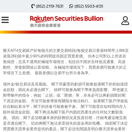
每周黃金分析 20260119
(852) 2119-7631
(852) 5503-4131
樂天MT4交易賬戶於每個月的主要交易時段(每個交易日香港時間早上8時至
凌晨2時)當中最少90%的時間提供固定買賣差價。 但本公司對以上所述並
無保證，且其不適用於極端市場情況，包括但不限於在特低流通量、高波
動性、突發新聞或公眾假期。 在極端市場情況下，買賣差價可能會大於正
常情況下之差價。 最新差價以交易平台所示者為準。
場外金/銀交易涉及高風險。 閣下所蒙受的虧損可能會超過閣下的初始保證
金款額，因此未必適合閣下。 槓桿可能會為閣下帶來負面影響。 即使建立
附帶條件的指令，例如「止損」或「限價」單，亦未必可以將虧損限於閣
下原定的金額。 市況可能會導致有關指令無法執行。 如果閣下賬戶淨值低
於自動結算水平，閣下的持倉可能會被平倉。 閣下可能需在短時間內存入
額外保證金款額。 閣下將須為閣下賬戶內因此而產生的任何短欠數額負
責。 因此，閣下必須根據本身的財務狀況及投資目標，仔細考慮這種交易
是否適合閣下。 切勿將閣下無法承受損失的資金用於投機。 倘若閣下決定
買賣樂天證券金業所提供的產品，閣下必須先閱讀及明白樂天證券金業所