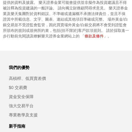
提供的資料及披露。 樂天證券金業可能會提供並非擬作為投資建議且不得
被詮釋為投資建議的一般評論。 請向獨立財務顧問尋求意見。 樂天證券金
業及樂天集團對於資料錯誤、不準確或遺漏概不承擔法律責任，並且不保
證其中所載信息、文字、圖表、連結或其他項目準確或完整。 場外黃金/白
銀交易並不受證監會監管，因此買賣場外黃金/白銀交易將不會受到證監會
所頒布的規則或規例所約束，包括(但不限於)客戶款項規則。 請於採取進一
條款及條件
步行動前先閱讀及瞭解樂天證券金業網站上的 「
」。
我們的優勢
高槓桿、低買賣差價
$0 交易費
資金安全保障
強大交易平台
專業教學及支援
新手指南