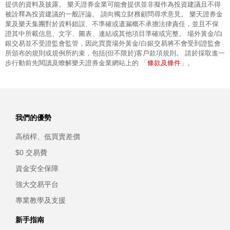
提供的資料及披露。 樂天證券金業可能會提供並非擬作為投資建議且不得
被詮釋為投資建議的一般評論。 請向獨立財務顧問尋求意見。 樂天證券金
業及樂天集團對於資料錯誤、不準確或遺漏概不承擔法律責任，並且不保
證其中所載信息、文字、圖表、連結或其他項目準確或完整。 場外黃金/白
銀交易並不受證監會監管，因此買賣場外黃金/白銀交易將不會受到證監會
所頒布的規則或規例所約束，包括(但不限於)客戶款項規則。 請於採取進一
條款及條件
步行動前先閱讀及瞭解樂天證券金業網站上的 「
」。
我們的優勢
高槓桿、低買賣差價
$0 交易費
資金安全保障
強大交易平台
專業教學及支援
新手指南