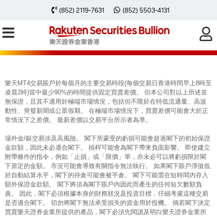
每周黃金分析 20251222
(852) 2119-7631
(852) 5503-4131
樂天MT4交易賬戶於每個月的主要交易時段(每個交易日香港時間早上8時至
凌晨2時)當中最少90%的時間提供固定買賣差價。 但本公司對以上所述並
無保證，且其不適用於極端市場情況，包括但不限於在特低流通量、高波
動性、突發新聞或公眾假期。 在極端市場情況下，買賣差價可能會大於正
常情況下之差價。 最新差價以交易平台所示者為準。
場外金/銀交易涉及高風險。 閣下所蒙受的虧損可能會超過閣下的初始保證
金款額，因此未必適合閣下。 槓桿可能會為閣下帶來負面影響。 即使建立
附帶條件的指令，例如「止損」或「限價」單，亦未必可以將虧損限於閣
下原定的金額。 市況可能會導致有關指令無法執行。 如果閣下賬戶淨值低
於自動結算水平，閣下的持倉可能會被平倉。 閣下可能需在短時間內存入
額外保證金款額。 閣下將須為閣下賬戶內因此而產生的任何短欠數額負
責。 因此，閣下必須根據本身的財務狀況及投資目標，仔細考慮這種交易
是否適合閣下。 切勿將閣下無法承受損失的資金用於投機。 倘若閣下決定
買賣樂天證券金業所提供的產品，閣下必須先閱讀及明白樂天證券金業所