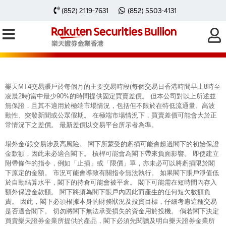
每周黃金分析 20251215
(852) 2119-7631
(852) 5503-4131
樂天MT4交易賬戶於每個月的主要交易時段(每個交易日香港時間早上8時至
凌晨2時)當中最少90%的時間提供固定買賣差價。 但本公司對以上所述並
無保證，且其不適用於極端市場情況，包括但不限於在特低流通量、高波
動性、突發新聞或公眾假期。 在極端市場情況下，買賣差價可能會大於正
常情況下之差價。 最新差價以交易平台所示者為準。
場外金/銀交易涉及高風險。 閣下所蒙受的虧損可能會超過閣下的初始保證
金款額，因此未必適合閣下。 槓桿可能會為閣下帶來負面影響。 即使建立
附帶條件的指令，例如「止損」或「限價」單，亦未必可以將虧損限於閣
下原定的金額。 市況可能會導致有關指令無法執行。 如果閣下賬戶淨值低
於自動結算水平，閣下的持倉可能會被平倉。 閣下可能需在短時間內存入
額外保證金款額。 閣下將須為閣下賬戶內因此而產生的任何短欠數額負
責。 因此，閣下必須根據本身的財務狀況及投資目標，仔細考慮這種交易
是否適合閣下。 切勿將閣下無法承受損失的資金用於投機。 倘若閣下決定
買賣樂天證券金業所提供的產品，閣下必須先閱讀及明白樂天證券金業所