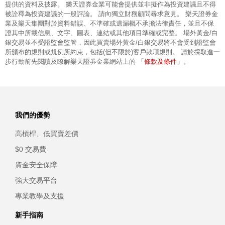
提供的資料及披露。 樂天證券金業可能會提供並非擬作為投資建議且不得
被詮釋為投資建議的一般評論。 請向獨立財務顧問尋求意見。 樂天證券金
業及樂天集團對於資料錯誤、不準確或遺漏概不承擔法律責任，並且不保
證其中所載信息、文字、圖表、連結或其他項目準確或完整。 場外黃金/白
銀交易並不受證監會監管，因此買賣場外黃金/白銀交易將不會受到證監會
所頒布的規則或規例所約束，包括(但不限於)客戶款項規則。 請於採取進一
條款及條件
步行動前先閱讀及瞭解樂天證券金業網站上的 「
」。
我們的優勢
高槓桿、低買賣差價
$0 交易費
資金安全保障
強大交易平台
專業教學及支援
新手指南