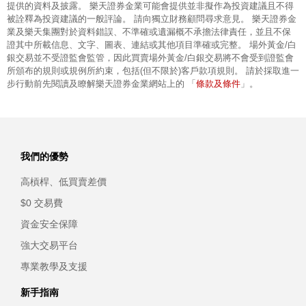
提供的資料及披露。 樂天證券金業可能會提供並非擬作為投資建議且不得
被詮釋為投資建議的一般評論。 請向獨立財務顧問尋求意見。 樂天證券金
業及樂天集團對於資料錯誤、不準確或遺漏概不承擔法律責任，並且不保
證其中所載信息、文字、圖表、連結或其他項目準確或完整。 場外黃金/白
銀交易並不受證監會監管，因此買賣場外黃金/白銀交易將不會受到證監會
所頒布的規則或規例所約束，包括(但不限於)客戶款項規則。 請於採取進一
條款及條件
步行動前先閱讀及瞭解樂天證券金業網站上的 「
」。
我們的優勢
高槓桿、低買賣差價
$0 交易費
資金安全保障
強大交易平台
專業教學及支援
新手指南