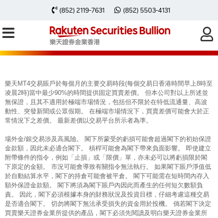
每周黃金分析 20251124
(852) 2119-7631
(852) 5503-4131
樂天MT4交易賬戶於每個月的主要交易時段(每個交易日香港時間早上8時至
凌晨2時)當中最少90%的時間提供固定買賣差價。 但本公司對以上所述並
無保證，且其不適用於極端市場情況，包括但不限於在特低流通量、高波
動性、突發新聞或公眾假期。 在極端市場情況下，買賣差價可能會大於正
常情況下之差價。 最新差價以交易平台所示者為準。
場外金/銀交易涉及高風險。 閣下所蒙受的虧損可能會超過閣下的初始保證
金款額，因此未必適合閣下。 槓桿可能會為閣下帶來負面影響。 即使建立
附帶條件的指令，例如「止損」或「限價」單，亦未必可以將虧損限於閣
下原定的金額。 市況可能會導致有關指令無法執行。 如果閣下賬戶淨值低
於自動結算水平，閣下的持倉可能會被平倉。 閣下可能需在短時間內存入
額外保證金款額。 閣下將須為閣下賬戶內因此而產生的任何短欠數額負
責。 因此，閣下必須根據本身的財務狀況及投資目標，仔細考慮這種交易
是否適合閣下。 切勿將閣下無法承受損失的資金用於投機。 倘若閣下決定
買賣樂天證券金業所提供的產品，閣下必須先閱讀及明白樂天證券金業所