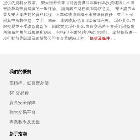
提供的資料及披露。 樂天證券金業可能會提供並非擬作為投資建議且不得
被詮釋為投資建議的一般評論。 請向獨立財務顧問尋求意見。 樂天證券金
業及樂天集團對於資料錯誤、不準確或遺漏概不承擔法律責任，並且不保
證其中所載信息、文字、圖表、連結或其他項目準確或完整。 場外黃金/白
銀交易並不受證監會監管，因此買賣場外黃金/白銀交易將不會受到證監會
所頒布的規則或規例所約束，包括(但不限於)客戶款項規則。 請於採取進一
條款及條件
步行動前先閱讀及瞭解樂天證券金業網站上的 「
」。
我們的優勢
高槓桿、低買賣差價
$0 交易費
資金安全保障
強大交易平台
專業教學及支援
新手指南