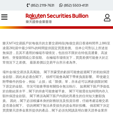
每周黃金分析 20251103
(852) 2119-7631
(852) 5503-4131
樂天MT4交易賬戶於每個月的主要交易時段(每個交易日香港時間早上8時至
凌晨2時)當中最少90%的時間提供固定買賣差價。 但本公司對以上所述並
無保證，且其不適用於極端市場情況，包括但不限於在特低流通量、高波
動性、突發新聞或公眾假期。 在極端市場情況下，買賣差價可能會大於正
常情況下之差價。 最新差價以交易平台所示者為準。
場外金/銀交易涉及高風險。 閣下所蒙受的虧損可能會超過閣下的初始保證
金款額，因此未必適合閣下。 槓桿可能會為閣下帶來負面影響。 即使建立
附帶條件的指令，例如「止損」或「限價」單，亦未必可以將虧損限於閣
下原定的金額。 市況可能會導致有關指令無法執行。 如果閣下賬戶淨值低
於自動結算水平，閣下的持倉可能會被平倉。 閣下可能需在短時間內存入
額外保證金款額。 閣下將須為閣下賬戶內因此而產生的任何短欠數額負
責。 因此，閣下必須根據本身的財務狀況及投資目標，仔細考慮這種交易
是否適合閣下。 切勿將閣下無法承受損失的資金用於投機。 倘若閣下決定
買賣樂天證券金業所提供的產品，閣下必須先閱讀及明白樂天證券金業所