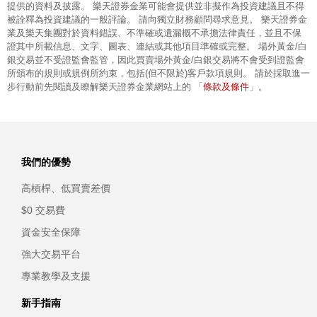
提供的資料及披露。 樂天證券金業可能會提供並非擬作為投資建議且不得
被詮釋為投資建議的一般評論。 請向獨立財務顧問尋求意見。 樂天證券金
業及樂天集團對於資料錯誤、不準確或遺漏概不承擔法律責任，並且不保
證其中所載信息、文字、圖表、連結或其他項目準確或完整。 場外黃金/白
銀交易並不受證監會監管，因此買賣場外黃金/白銀交易將不會受到證監會
所頒布的規則或規例所約束，包括(但不限於)客戶款項規則。 請於採取進一
條款及條件
步行動前先閱讀及瞭解樂天證券金業網站上的 「
」。
我們的優勢
高槓桿、低買賣差價
$0 交易費
資金安全保障
強大交易平台
專業教學及支援
新手指南