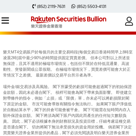
每周黃金分析 20251006
(852) 2119-7631
(852) 5503-4131
樂天MT4交易賬戶於每個月的主要交易時段(每個交易日香港時間早上8時至
凌晨2時)當中最少90%的時間提供固定買賣差價。 但本公司對以上所述並
無保證，且其不適用於極端市場情況，包括但不限於在特低流通量、高波
動性、突發新聞或公眾假期。 在極端市場情況下，買賣差價可能會大於正
常情況下之差價。 最新差價以交易平台所示者為準。
場外金/銀交易涉及高風險。 閣下所蒙受的虧損可能會超過閣下的初始保證
金款額，因此未必適合閣下。 槓桿可能會為閣下帶來負面影響。 即使建立
附帶條件的指令，例如「止損」或「限價」單，亦未必可以將虧損限於閣
下原定的金額。 市況可能會導致有關指令無法執行。 如果閣下賬戶淨值低
於自動結算水平，閣下的持倉可能會被平倉。 閣下可能需在短時間內存入
額外保證金款額。 閣下將須為閣下賬戶內因此而產生的任何短欠數額負
責。 因此，閣下必須根據本身的財務狀況及投資目標，仔細考慮這種交易
是否適合閣下。 切勿將閣下無法承受損失的資金用於投機。 倘若閣下決定
買賣樂天證券金業所提供的產品，閣下必須先閱讀及明白樂天證券金業所