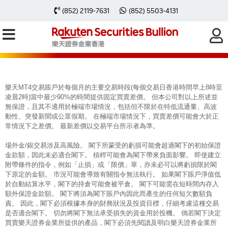
每周黃金分析 20250811
(852) 2119-7631
(852) 5503-4131
樂天MT4交易賬戶於每個月的主要交易時段(每個交易日香港時間早上8時至
凌晨2時)當中最少90%的時間提供固定買賣差價。 但本公司對以上所述並
無保證，且其不適用於極端市場情況，包括但不限於在特低流通量、高波
動性、突發新聞或公眾假期。 在極端市場情況下，買賣差價可能會大於正
常情況下之差價。 最新差價以交易平台所示者為準。
場外金/銀交易涉及高風險。 閣下所蒙受的虧損可能會超過閣下的初始保證
金款額，因此未必適合閣下。 槓桿可能會為閣下帶來負面影響。 即使建立
附帶條件的指令，例如「止損」或「限價」單，亦未必可以將虧損限於閣
下原定的金額。 市況可能會導致有關指令無法執行。 如果閣下賬戶淨值低
於自動結算水平，閣下的持倉可能會被平倉。 閣下可能需在短時間內存入
額外保證金款額。 閣下將須為閣下賬戶內因此而產生的任何短欠數額負
責。 因此，閣下必須根據本身的財務狀況及投資目標，仔細考慮這種交易
是否適合閣下。 切勿將閣下無法承受損失的資金用於投機。 倘若閣下決定
買賣樂天證券金業所提供的產品，閣下必須先閱讀及明白樂天證券金業所