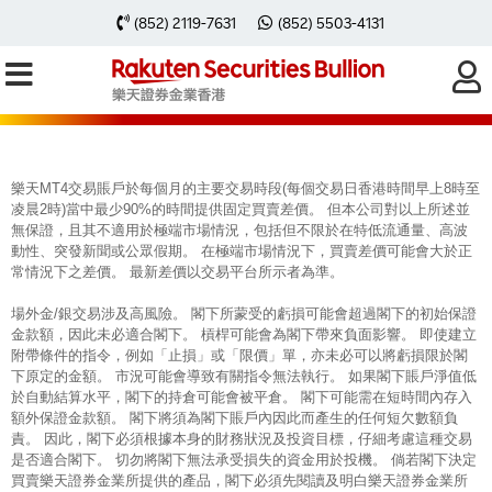
每周黃金分析 20250630
(852) 2119-7631
(852) 5503-4131
樂天MT4交易賬戶於每個月的主要交易時段(每個交易日香港時間早上8時至
凌晨2時)當中最少90%的時間提供固定買賣差價。 但本公司對以上所述並
無保證，且其不適用於極端市場情況，包括但不限於在特低流通量、高波
動性、突發新聞或公眾假期。 在極端市場情況下，買賣差價可能會大於正
常情況下之差價。 最新差價以交易平台所示者為準。
場外金/銀交易涉及高風險。 閣下所蒙受的虧損可能會超過閣下的初始保證
金款額，因此未必適合閣下。 槓桿可能會為閣下帶來負面影響。 即使建立
附帶條件的指令，例如「止損」或「限價」單，亦未必可以將虧損限於閣
下原定的金額。 市況可能會導致有關指令無法執行。 如果閣下賬戶淨值低
於自動結算水平，閣下的持倉可能會被平倉。 閣下可能需在短時間內存入
額外保證金款額。 閣下將須為閣下賬戶內因此而產生的任何短欠數額負
責。 因此，閣下必須根據本身的財務狀況及投資目標，仔細考慮這種交易
是否適合閣下。 切勿將閣下無法承受損失的資金用於投機。 倘若閣下決定
買賣樂天證券金業所提供的產品，閣下必須先閱讀及明白樂天證券金業所