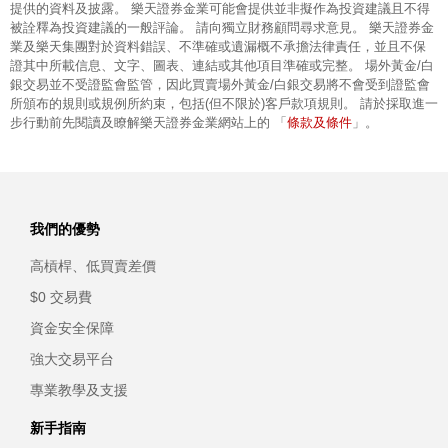
提供的資料及披露。 樂天證券金業可能會提供並非擬作為投資建議且不得
被詮釋為投資建議的一般評論。 請向獨立財務顧問尋求意見。 樂天證券金
業及樂天集團對於資料錯誤、不準確或遺漏概不承擔法律責任，並且不保
證其中所載信息、文字、圖表、連結或其他項目準確或完整。 場外黃金/白
銀交易並不受證監會監管，因此買賣場外黃金/白銀交易將不會受到證監會
所頒布的規則或規例所約束，包括(但不限於)客戶款項規則。 請於採取進一
條款及條件
步行動前先閱讀及瞭解樂天證券金業網站上的 「
」。
我們的優勢
高槓桿、低買賣差價
$0 交易費
資金安全保障
強大交易平台
專業教學及支援
新手指南