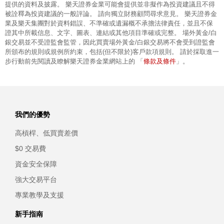
提供的資料及披露。 樂天證券金業可能會提供並非擬作為投資建議且不得
被詮釋為投資建議的一般評論。 請向獨立財務顧問尋求意見。 樂天證券金
業及樂天集團對於資料錯誤、不準確或遺漏概不承擔法律責任，並且不保
證其中所載信息、文字、圖表、連結或其他項目準確或完整。 場外黃金/白
銀交易並不受證監會監管，因此買賣場外黃金/白銀交易將不會受到證監會
所頒布的規則或規例所約束，包括(但不限於)客戶款項規則。 請於採取進一
條款及條件
步行動前先閱讀及瞭解樂天證券金業網站上的 「
」。
我們的優勢
高槓桿、低買賣差價
$0 交易費
資金安全保障
強大交易平台
專業教學及支援
新手指南