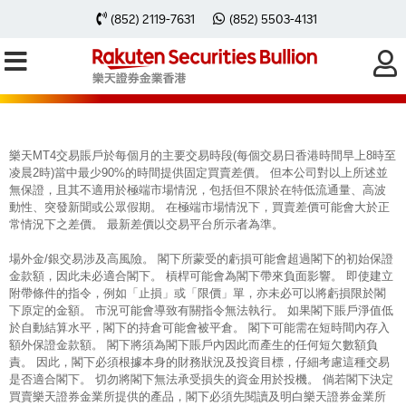
每周黃金分析 20250609
(852) 2119-7631
(852) 5503-4131
樂天MT4交易賬戶於每個月的主要交易時段(每個交易日香港時間早上8時至
凌晨2時)當中最少90%的時間提供固定買賣差價。 但本公司對以上所述並
無保證，且其不適用於極端市場情況，包括但不限於在特低流通量、高波
動性、突發新聞或公眾假期。 在極端市場情況下，買賣差價可能會大於正
常情況下之差價。 最新差價以交易平台所示者為準。
場外金/銀交易涉及高風險。 閣下所蒙受的虧損可能會超過閣下的初始保證
金款額，因此未必適合閣下。 槓桿可能會為閣下帶來負面影響。 即使建立
附帶條件的指令，例如「止損」或「限價」單，亦未必可以將虧損限於閣
下原定的金額。 市況可能會導致有關指令無法執行。 如果閣下賬戶淨值低
於自動結算水平，閣下的持倉可能會被平倉。 閣下可能需在短時間內存入
額外保證金款額。 閣下將須為閣下賬戶內因此而產生的任何短欠數額負
責。 因此，閣下必須根據本身的財務狀況及投資目標，仔細考慮這種交易
是否適合閣下。 切勿將閣下無法承受損失的資金用於投機。 倘若閣下決定
買賣樂天證券金業所提供的產品，閣下必須先閱讀及明白樂天證券金業所