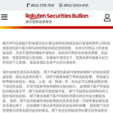
每周黃金分析 20250519
(852) 2119-7631
(852) 5503-4131
樂天MT4交易賬戶於每個月的主要交易時段(每個交易日香港時間早上8時至
凌晨2時)當中最少90%的時間提供固定買賣差價。 但本公司對以上所述並
無保證，且其不適用於極端市場情況，包括但不限於在特低流通量、高波
動性、突發新聞或公眾假期。 在極端市場情況下，買賣差價可能會大於正
常情況下之差價。 最新差價以交易平台所示者為準。
場外金/銀交易涉及高風險。 閣下所蒙受的虧損可能會超過閣下的初始保證
金款額，因此未必適合閣下。 槓桿可能會為閣下帶來負面影響。 即使建立
附帶條件的指令，例如「止損」或「限價」單，亦未必可以將虧損限於閣
下原定的金額。 市況可能會導致有關指令無法執行。 如果閣下賬戶淨值低
於自動結算水平，閣下的持倉可能會被平倉。 閣下可能需在短時間內存入
額外保證金款額。 閣下將須為閣下賬戶內因此而產生的任何短欠數額負
責。 因此，閣下必須根據本身的財務狀況及投資目標，仔細考慮這種交易
是否適合閣下。 切勿將閣下無法承受損失的資金用於投機。 倘若閣下決定
買賣樂天證券金業所提供的產品，閣下必須先閱讀及明白樂天證券金業所