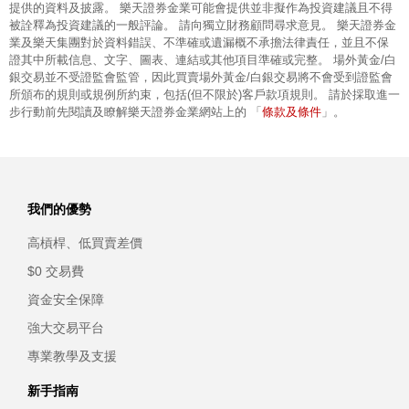
提供的資料及披露。 樂天證券金業可能會提供並非擬作為投資建議且不得
被詮釋為投資建議的一般評論。 請向獨立財務顧問尋求意見。 樂天證券金
業及樂天集團對於資料錯誤、不準確或遺漏概不承擔法律責任，並且不保
證其中所載信息、文字、圖表、連結或其他項目準確或完整。 場外黃金/白
銀交易並不受證監會監管，因此買賣場外黃金/白銀交易將不會受到證監會
所頒布的規則或規例所約束，包括(但不限於)客戶款項規則。 請於採取進一
條款及條件
步行動前先閱讀及瞭解樂天證券金業網站上的 「
」。
我們的優勢
高槓桿、低買賣差價
$0 交易費
資金安全保障
強大交易平台
專業教學及支援
新手指南