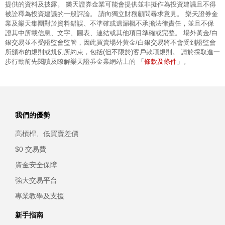
提供的資料及披露。 樂天證券金業可能會提供並非擬作為投資建議且不得
被詮釋為投資建議的一般評論。 請向獨立財務顧問尋求意見。 樂天證券金
業及樂天集團對於資料錯誤、不準確或遺漏概不承擔法律責任，並且不保
證其中所載信息、文字、圖表、連結或其他項目準確或完整。 場外黃金/白
銀交易並不受證監會監管，因此買賣場外黃金/白銀交易將不會受到證監會
所頒布的規則或規例所約束，包括(但不限於)客戶款項規則。 請於採取進一
條款及條件
步行動前先閱讀及瞭解樂天證券金業網站上的 「
」。
我們的優勢
高槓桿、低買賣差價
$0 交易費
資金安全保障
強大交易平台
專業教學及支援
新手指南