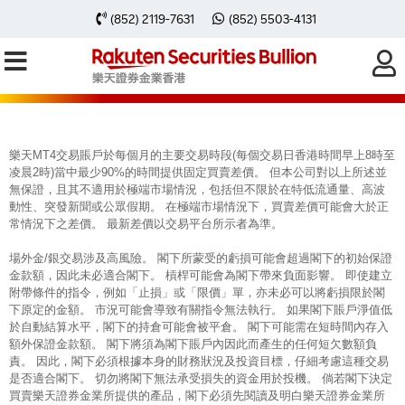
每周黃金分析 20250407
(852) 2119-7631
(852) 5503-4131
樂天MT4交易賬戶於每個月的主要交易時段(每個交易日香港時間早上8時至
凌晨2時)當中最少90%的時間提供固定買賣差價。 但本公司對以上所述並
無保證，且其不適用於極端市場情況，包括但不限於在特低流通量、高波
動性、突發新聞或公眾假期。 在極端市場情況下，買賣差價可能會大於正
常情況下之差價。 最新差價以交易平台所示者為準。
場外金/銀交易涉及高風險。 閣下所蒙受的虧損可能會超過閣下的初始保證
金款額，因此未必適合閣下。 槓桿可能會為閣下帶來負面影響。 即使建立
附帶條件的指令，例如「止損」或「限價」單，亦未必可以將虧損限於閣
下原定的金額。 市況可能會導致有關指令無法執行。 如果閣下賬戶淨值低
於自動結算水平，閣下的持倉可能會被平倉。 閣下可能需在短時間內存入
額外保證金款額。 閣下將須為閣下賬戶內因此而產生的任何短欠數額負
責。 因此，閣下必須根據本身的財務狀況及投資目標，仔細考慮這種交易
是否適合閣下。 切勿將閣下無法承受損失的資金用於投機。 倘若閣下決定
買賣樂天證券金業所提供的產品，閣下必須先閱讀及明白樂天證券金業所