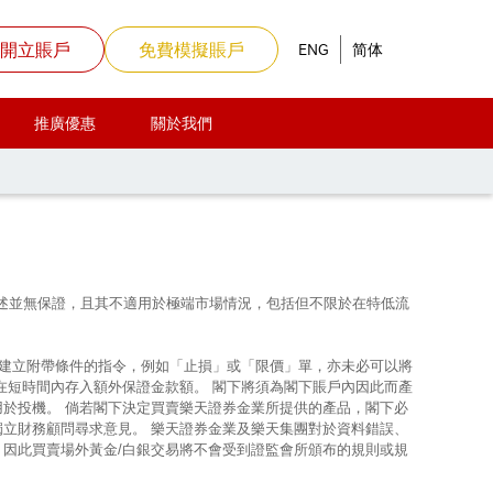
開立賬戶
免費模擬賬戶
ENG
简体
推廣優惠
關於我們
上所述並無保證，且其不適用於極端市場情況，包括但不限於在特低流
使建立附帶條件的指令，例如「止損」或「限價」單，亦未必可以將
在短時間內存入額外保證金款額。 閣下將須為閣下賬戶內因此而產
用於投機。 倘若閣下決定買賣樂天證券金業所提供的產品，閣下必
獨立財務顧問尋求意見。 樂天證券金業及樂天集團對於資料錯誤、
，因此買賣場外黃金/白銀交易將不會受到證監會所頒布的規則或規