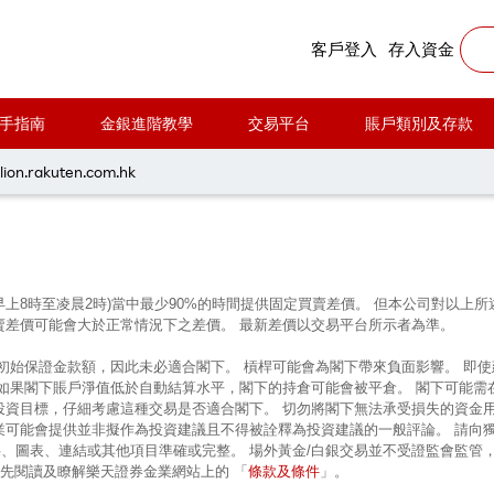
客戶登入
存入資金
手指南
金銀進階教學
交易平台
賬戶類別及存款
每周黃金分析 20250317
lion.rakuten.com.hk
早上8時至凌晨2時)當中最少90%的時間提供固定買賣差價。 但本公司對以
賣差價可能會大於正常情況下之差價。 最新差價以交易平台所示者為準。
的初始保證金款額，因此未必適合閣下。 槓桿可能會為閣下帶來負面影響。 即
 如果閣下賬戶淨值低於自動結算水平，閣下的持倉可能會被平倉。 閣下可能需
投資目標，仔細考慮這種交易是否適合閣下。 切勿將閣下無法承受損失的資金
業可能會提供並非擬作為投資建議且不得被詮釋為投資建議的一般評論。 請向
、圖表、連結或其他項目準確或完整。 場外黃金/白銀交易並不受證監會監管
條款及條件
前先閱讀及瞭解樂天證券金業網站上的 「
」。