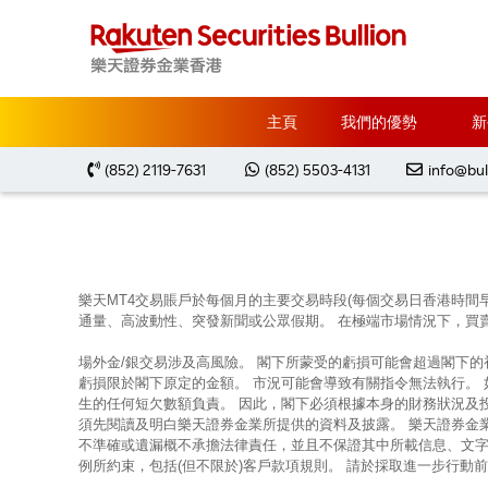
主頁
Market Analysis
每周黃金分析 20250317
主頁
我們的優勢
新
(852) 2119-7631
(852) 5503-4131
info@bul
樂天MT4交易賬戶於每個月的主要交易時段(每個交易日香港時間
通量、高波動性、突發新聞或公眾假期。 在極端市場情況下，買
場外金/銀交易涉及高風險。 閣下所蒙受的虧損可能會超過閣下
虧損限於閣下原定的金額。 市況可能會導致有關指令無法執行。
生的任何短欠數額負責。 因此，閣下必須根據本身的財務狀況及
須先閱讀及明白樂天證券金業所提供的資料及披露。 樂天證券金
不準確或遺漏概不承擔法律責任，並且不保證其中所載信息、文字
例所約束，包括(但不限於)客戶款項規則。 請於採取進一步行動