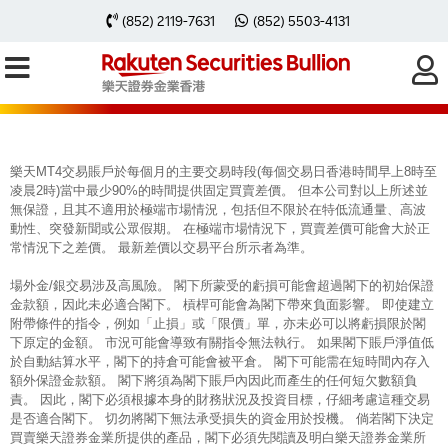
每周黃金分析 20250310
(852) 2119-7631
(852) 5503-4131
樂天MT4交易賬戶於每個月的主要交易時段(每個交易日香港時間早上8時至
凌晨2時)當中最少90%的時間提供固定買賣差價。 但本公司對以上所述並
無保證，且其不適用於極端市場情況，包括但不限於在特低流通量、高波
動性、突發新聞或公眾假期。 在極端市場情況下，買賣差價可能會大於正
常情況下之差價。 最新差價以交易平台所示者為準。
場外金/銀交易涉及高風險。 閣下所蒙受的虧損可能會超過閣下的初始保證
金款額，因此未必適合閣下。 槓桿可能會為閣下帶來負面影響。 即使建立
附帶條件的指令，例如「止損」或「限價」單，亦未必可以將虧損限於閣
下原定的金額。 市況可能會導致有關指令無法執行。 如果閣下賬戶淨值低
於自動結算水平，閣下的持倉可能會被平倉。 閣下可能需在短時間內存入
額外保證金款額。 閣下將須為閣下賬戶內因此而產生的任何短欠數額負
責。 因此，閣下必須根據本身的財務狀況及投資目標，仔細考慮這種交易
是否適合閣下。 切勿將閣下無法承受損失的資金用於投機。 倘若閣下決定
買賣樂天證券金業所提供的產品，閣下必須先閱讀及明白樂天證券金業所