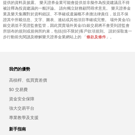
提供的資料及披露。 樂天證券金業可能會提供並非擬作為投資建議且不得
被詮釋為投資建議的一般評論。 請向獨立財務顧問尋求意見。 樂天證券金
業及樂天集團對於資料錯誤、不準確或遺漏概不承擔法律責任，並且不保
證其中所載信息、文字、圖表、連結或其他項目準確或完整。 場外黃金/白
銀交易並不受證監會監管，因此買賣場外黃金/白銀交易將不會受到證監會
所頒布的規則或規例所約束，包括(但不限於)客戶款項規則。 請於採取進一
條款及條件
步行動前先閱讀及瞭解樂天證券金業網站上的 「
」。
我們的優勢
高槓桿、低買賣差價
$0 交易費
資金安全保障
強大交易平台
專業教學及支援
新手指南