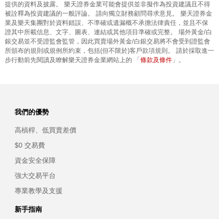
提供的資料及披露。 樂天證券金業可能會提供並非擬作為投資建議且不得
被詮釋為投資建議的一般評論。 請向獨立財務顧問尋求意見。 樂天證券金
業及樂天集團對於資料錯誤、不準確或遺漏概不承擔法律責任，並且不保
證其中所載信息、文字、圖表、連結或其他項目準確或完整。 場外黃金/白
銀交易並不受證監會監管，因此買賣場外黃金/白銀交易將不會受到證監會
所頒布的規則或規例所約束，包括(但不限於)客戶款項規則。 請於採取進一
條款及條件
步行動前先閱讀及瞭解樂天證券金業網站上的 「
」。
我們的優勢
高槓桿、低買賣差價
$0 交易費
資金安全保障
強大交易平台
專業教學及支援
新手指南