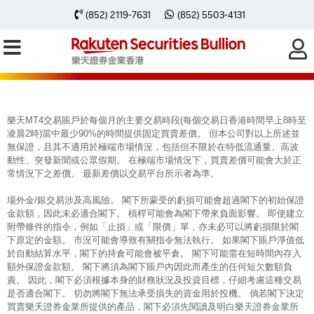
每周黃金分析 20250210
(852) 2119-7631
(852) 5503-4131
樂天MT4交易賬戶於每個月的主要交易時段(每個交易日香港時間早上8時至
凌晨2時)當中最少90%的時間提供固定買賣差價。 但本公司對以上所述並
無保證，且其不適用於極端市場情況，包括但不限於在特低流通量、高波
動性、突發新聞或公眾假期。 在極端市場情況下，買賣差價可能會大於正
常情況下之差價。 最新差價以交易平台所示者為準。
場外金/銀交易涉及高風險。 閣下所蒙受的虧損可能會超過閣下的初始保證
金款額，因此未必適合閣下。 槓桿可能會為閣下帶來負面影響。 即使建立
附帶條件的指令，例如「止損」或「限價」單，亦未必可以將虧損限於閣
下原定的金額。 市況可能會導致有關指令無法執行。 如果閣下賬戶淨值低
於自動結算水平，閣下的持倉可能會被平倉。 閣下可能需在短時間內存入
額外保證金款額。 閣下將須為閣下賬戶內因此而產生的任何短欠數額負
責。 因此，閣下必須根據本身的財務狀況及投資目標，仔細考慮這種交易
是否適合閣下。 切勿將閣下無法承受損失的資金用於投機。 倘若閣下決定
買賣樂天證券金業所提供的產品，閣下必須先閱讀及明白樂天證券金業所