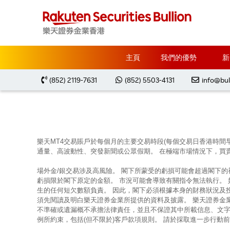
主頁
Market Analysis
每周黃金分析 20250127
主頁
我們的優勢
新
(852) 2119-7631
(852) 5503-4131
info@bul
樂天MT4交易賬戶於每個月的主要交易時段(每個交易日香港時間
通量、高波動性、突發新聞或公眾假期。 在極端市場情況下，買
場外金/銀交易涉及高風險。 閣下所蒙受的虧損可能會超過閣下
虧損限於閣下原定的金額。 市況可能會導致有關指令無法執行。
生的任何短欠數額負責。 因此，閣下必須根據本身的財務狀況及
須先閱讀及明白樂天證券金業所提供的資料及披露。 樂天證券金
不準確或遺漏概不承擔法律責任，並且不保證其中所載信息、文字
例所約束，包括(但不限於)客戶款項規則。 請於採取進一步行動