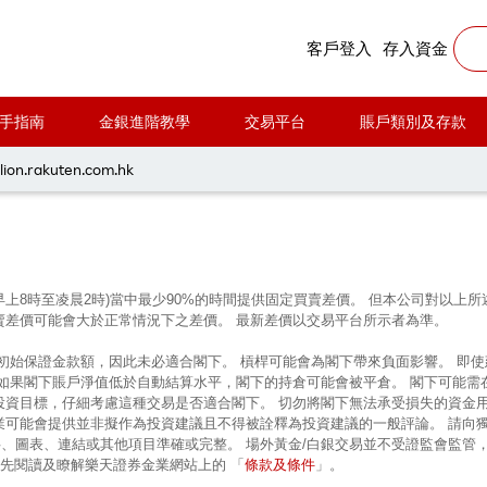
客戶登入
存入資金
手指南
金銀進階教學
交易平台
賬戶類別及存款
每周黃金分析 20250127
lion.rakuten.com.hk
早上8時至凌晨2時)當中最少90%的時間提供固定買賣差價。 但本公司對以
賣差價可能會大於正常情況下之差價。 最新差價以交易平台所示者為準。
的初始保證金款額，因此未必適合閣下。 槓桿可能會為閣下帶來負面影響。 即
 如果閣下賬戶淨值低於自動結算水平，閣下的持倉可能會被平倉。 閣下可能需
投資目標，仔細考慮這種交易是否適合閣下。 切勿將閣下無法承受損失的資金
業可能會提供並非擬作為投資建議且不得被詮釋為投資建議的一般評論。 請向
、圖表、連結或其他項目準確或完整。 場外黃金/白銀交易並不受證監會監管
條款及條件
前先閱讀及瞭解樂天證券金業網站上的 「
」。