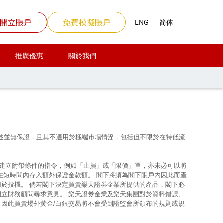
開立賬戶
免費模擬賬戶
ENG
简体
推廣優惠
關於我們
上所述並無保證，且其不適用於極端市場情況，包括但不限於在特低流
使建立附帶條件的指令，例如「止損」或「限價」單，亦未必可以將
在短時間內存入額外保證金款額。 閣下將須為閣下賬戶內因此而產
用於投機。 倘若閣下決定買賣樂天證券金業所提供的產品，閣下必
獨立財務顧問尋求意見。 樂天證券金業及樂天集團對於資料錯誤、
，因此買賣場外黃金/白銀交易將不會受到證監會所頒布的規則或規