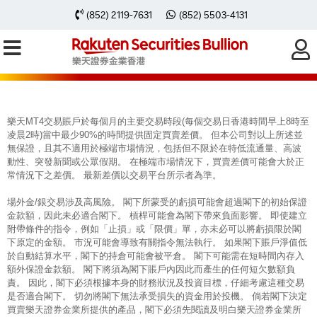
每周黃金分析 20241223
(852) 2119-7631
(852) 5503-4131
樂天MT4交易賬戶於每個月的主要交易時段(每個交易日香港時間早上8時至
凌晨2時)當中最少90%的時間提供固定買賣差價。 但本公司對以上所述並
無保證，且其不適用於極端市場情況，包括但不限於在特低流通量、高波
動性、突發新聞或公眾假期。 在極端市場情況下，買賣差價可能會大於正
常情況下之差價。 最新差價以交易平台所示者為準。
場外金/銀交易涉及高風險。 閣下所蒙受的虧損可能會超過閣下的初始保證
金款額，因此未必適合閣下。 槓桿可能會為閣下帶來負面影響。 即使建立
附帶條件的指令，例如「止損」或「限價」單，亦未必可以將虧損限於閣
下原定的金額。 市況可能會導致有關指令無法執行。 如果閣下賬戶淨值低
於自動結算水平，閣下的持倉可能會被平倉。 閣下可能需在短時間內存入
額外保證金款額。 閣下將須為閣下賬戶內因此而產生的任何短欠數額負
責。 因此，閣下必須根據本身的財務狀況及投資目標，仔細考慮這種交易
是否適合閣下。 切勿將閣下無法承受損失的資金用於投機。 倘若閣下決定
買賣樂天證券金業所提供的產品，閣下必須先閱讀及明白樂天證券金業所