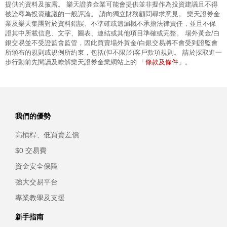
提供的資料及披露。 樂天證券金業可能會提供並非擬作為投資建議且不得
被詮釋為投資建議的一般評論。 請向獨立財務顧問尋求意見。 樂天證券金
業及樂天集團對於資料錯誤、不準確或遺漏概不承擔法律責任，並且不保
證其中所載信息、文字、圖表、連結或其他項目準確或完整。 場外黃金/白
銀交易並不受證監會監管，因此買賣場外黃金/白銀交易將不會受到證監會
所頒布的規則或規例所約束，包括(但不限於)客戶款項規則。 請於採取進一
條款及條件
步行動前先閱讀及瞭解樂天證券金業網站上的 「
」。
我們的優勢
高槓桿、低買賣差價
$0 交易費
資金安全保障
強大交易平台
專業教學及支援
新手指南