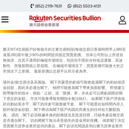
每周黃金分析 20241216
(852) 2119-7631
(852) 5503-4131
樂天MT4交易賬戶於每個月的主要交易時段(每個交易日香港時間早上8時至
凌晨2時)當中最少90%的時間提供固定買賣差價。 但本公司對以上所述並
無保證，且其不適用於極端市場情況，包括但不限於在特低流通量、高波
動性、突發新聞或公眾假期。 在極端市場情況下，買賣差價可能會大於正
常情況下之差價。 最新差價以交易平台所示者為準。
場外金/銀交易涉及高風險。 閣下所蒙受的虧損可能會超過閣下的初始保證
金款額，因此未必適合閣下。 槓桿可能會為閣下帶來負面影響。 即使建立
附帶條件的指令，例如「止損」或「限價」單，亦未必可以將虧損限於閣
下原定的金額。 市況可能會導致有關指令無法執行。 如果閣下賬戶淨值低
於自動結算水平，閣下的持倉可能會被平倉。 閣下可能需在短時間內存入
額外保證金款額。 閣下將須為閣下賬戶內因此而產生的任何短欠數額負
責。 因此，閣下必須根據本身的財務狀況及投資目標，仔細考慮這種交易
是否適合閣下。 切勿將閣下無法承受損失的資金用於投機。 倘若閣下決定
買賣樂天證券金業所提供的產品，閣下必須先閱讀及明白樂天證券金業所