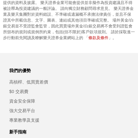
提供的資料及披露。 樂天證券金業可能會提供並非擬作為投資建議且不得
被詮釋為投資建議的一般評論。 請向獨立財務顧問尋求意見。 樂天證券金
業及樂天集團對於資料錯誤、不準確或遺漏概不承擔法律責任，並且不保
證其中所載信息、文字、圖表、連結或其他項目準確或完整。 場外黃金/白
銀交易並不受證監會監管，因此買賣場外黃金/白銀交易將不會受到證監會
所頒布的規則或規例所約束，包括(但不限於)客戶款項規則。 請於採取進一
條款及條件
步行動前先閱讀及瞭解樂天證券金業網站上的 「
」。
我們的優勢
高槓桿、低買賣差價
$0 交易費
資金安全保障
強大交易平台
專業教學及支援
新手指南