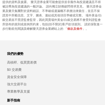
提供的資料及披露。 樂天證券金業可能會提供並非擬作為投資建議且不得
被詮釋為投資建議的一般評論。 請向獨立財務顧問尋求意見。 樂天證券金
業及樂天集團對於資料錯誤、不準確或遺漏概不承擔法律責任，並且不保
證其中所載信息、文字、圖表、連結或其他項目準確或完整。 場外黃金/白
銀交易並不受證監會監管，因此買賣場外黃金/白銀交易將不會受到證監會
所頒布的規則或規例所約束，包括(但不限於)客戶款項規則。 請於採取進一
條款及條件
步行動前先閱讀及瞭解樂天證券金業網站上的 「
」。
我們的優勢
高槓桿、低買賣差價
$0 交易費
資金安全保障
強大交易平台
專業教學及支援
新手指南