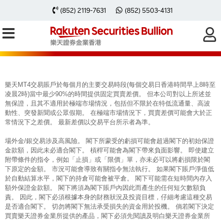
每周黃金分析 20241209
(852) 2119-7631
(852) 5503-4131
樂天MT4交易賬戶於每個月的主要交易時段(每個交易日香港時間早上8時至
凌晨2時)當中最少90%的時間提供固定買賣差價。 但本公司對以上所述並
無保證，且其不適用於極端市場情況，包括但不限於在特低流通量、高波
動性、突發新聞或公眾假期。 在極端市場情況下，買賣差價可能會大於正
常情況下之差價。 最新差價以交易平台所示者為準。
場外金/銀交易涉及高風險。 閣下所蒙受的虧損可能會超過閣下的初始保證
金款額，因此未必適合閣下。 槓桿可能會為閣下帶來負面影響。 即使建立
附帶條件的指令，例如「止損」或「限價」單，亦未必可以將虧損限於閣
下原定的金額。 市況可能會導致有關指令無法執行。 如果閣下賬戶淨值低
於自動結算水平，閣下的持倉可能會被平倉。 閣下可能需在短時間內存入
額外保證金款額。 閣下將須為閣下賬戶內因此而產生的任何短欠數額負
責。 因此，閣下必須根據本身的財務狀況及投資目標，仔細考慮這種交易
是否適合閣下。 切勿將閣下無法承受損失的資金用於投機。 倘若閣下決定
買賣樂天證券金業所提供的產品，閣下必須先閱讀及明白樂天證券金業所