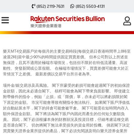
每周黃金分析 20240902
(852) 2119-7631
(852) 5503-4131
樂天MT4交易賬戶於每個月的主要交易時段(每個交易日香港時間早上8時至
凌晨2時)當中最少90%的時間提供固定買賣差價。 但本公司對以上所述並
無保證，且其不適用於極端市場情況，包括但不限於在特低流通量、高波
動性、突發新聞或公眾假期。 在極端市場情況下，買賣差價可能會大於正
常情況下之差價。 最新差價以交易平台所示者為準。
場外金/銀交易涉及高風險。 閣下所蒙受的虧損可能會超過閣下的初始保證
金款額，因此未必適合閣下。 槓桿可能會為閣下帶來負面影響。 即使建立
附帶條件的指令，例如「止損」或「限價」單，亦未必可以將虧損限於閣
下原定的金額。 市況可能會導致有關指令無法執行。 如果閣下賬戶淨值低
於自動結算水平，閣下的持倉可能會被平倉。 閣下可能需在短時間內存入
額外保證金款額。 閣下將須為閣下賬戶內因此而產生的任何短欠數額負
責。 因此，閣下必須根據本身的財務狀況及投資目標，仔細考慮這種交易
是否適合閣下。 切勿將閣下無法承受損失的資金用於投機。 倘若閣下決定
買賣樂天證券金業所提供的產品，閣下必須先閱讀及明白樂天證券金業所