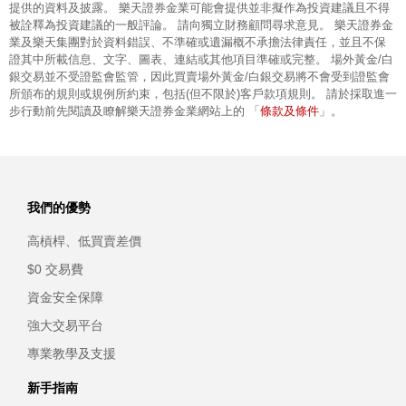
提供的資料及披露。 樂天證券金業可能會提供並非擬作為投資建議且不得
被詮釋為投資建議的一般評論。 請向獨立財務顧問尋求意見。 樂天證券金
業及樂天集團對於資料錯誤、不準確或遺漏概不承擔法律責任，並且不保
證其中所載信息、文字、圖表、連結或其他項目準確或完整。 場外黃金/白
銀交易並不受證監會監管，因此買賣場外黃金/白銀交易將不會受到證監會
所頒布的規則或規例所約束，包括(但不限於)客戶款項規則。 請於採取進一
條款及條件
步行動前先閱讀及瞭解樂天證券金業網站上的 「
」。
我們的優勢
高槓桿、低買賣差價
$0 交易費
資金安全保障
強大交易平台
專業教學及支援
新手指南