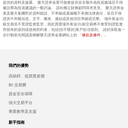
提供的資料及披露。 樂天證券金業可能會提供並非擬作為投資建議且不得
被詮釋為投資建議的一般評論。 請向獨立財務顧問尋求意見。 樂天證券金
業及樂天集團對於資料錯誤、不準確或遺漏概不承擔法律責任，並且不保
證其中所載信息、文字、圖表、連結或其他項目準確或完整。 場外黃金/白
銀交易並不受證監會監管，因此買賣場外黃金/白銀交易將不會受到證監會
所頒布的規則或規例所約束，包括(但不限於)客戶款項規則。 請於採取進一
條款及條件
步行動前先閱讀及瞭解樂天證券金業網站上的 「
」。
我們的優勢
高槓桿、低買賣差價
$0 交易費
資金安全保障
強大交易平台
專業教學及支援
新手指南