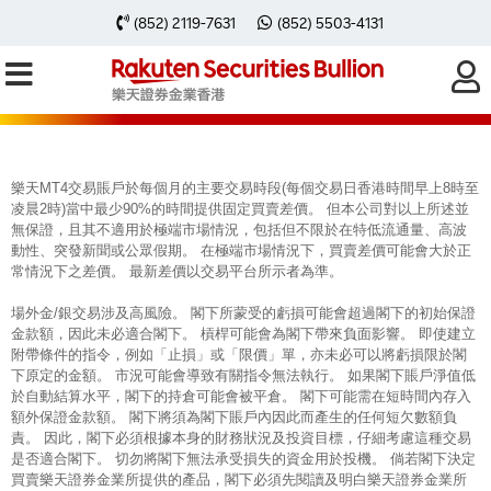
每周黃金分析 20240812
(852) 2119-7631
(852) 5503-4131
樂天MT4交易賬戶於每個月的主要交易時段(每個交易日香港時間早上8時至
凌晨2時)當中最少90%的時間提供固定買賣差價。 但本公司對以上所述並
無保證，且其不適用於極端市場情況，包括但不限於在特低流通量、高波
動性、突發新聞或公眾假期。 在極端市場情況下，買賣差價可能會大於正
常情況下之差價。 最新差價以交易平台所示者為準。
場外金/銀交易涉及高風險。 閣下所蒙受的虧損可能會超過閣下的初始保證
金款額，因此未必適合閣下。 槓桿可能會為閣下帶來負面影響。 即使建立
附帶條件的指令，例如「止損」或「限價」單，亦未必可以將虧損限於閣
下原定的金額。 市況可能會導致有關指令無法執行。 如果閣下賬戶淨值低
於自動結算水平，閣下的持倉可能會被平倉。 閣下可能需在短時間內存入
額外保證金款額。 閣下將須為閣下賬戶內因此而產生的任何短欠數額負
責。 因此，閣下必須根據本身的財務狀況及投資目標，仔細考慮這種交易
是否適合閣下。 切勿將閣下無法承受損失的資金用於投機。 倘若閣下決定
買賣樂天證券金業所提供的產品，閣下必須先閱讀及明白樂天證券金業所