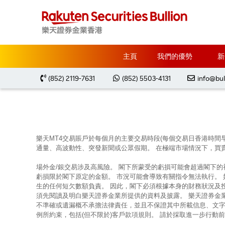
主頁
Market Analysis
每周黃金分析 20240722
主頁
我們的優勢
新
(852) 2119-7631
(852) 5503-4131
info@bul
樂天MT4交易賬戶於每個月的主要交易時段(每個交易日香港時間
通量、高波動性、突發新聞或公眾假期。 在極端市場情況下，買
場外金/銀交易涉及高風險。 閣下所蒙受的虧損可能會超過閣下
虧損限於閣下原定的金額。 市況可能會導致有關指令無法執行。
生的任何短欠數額負責。 因此，閣下必須根據本身的財務狀況及
須先閱讀及明白樂天證券金業所提供的資料及披露。 樂天證券金
不準確或遺漏概不承擔法律責任，並且不保證其中所載信息、文字
例所約束，包括(但不限於)客戶款項規則。 請於採取進一步行動