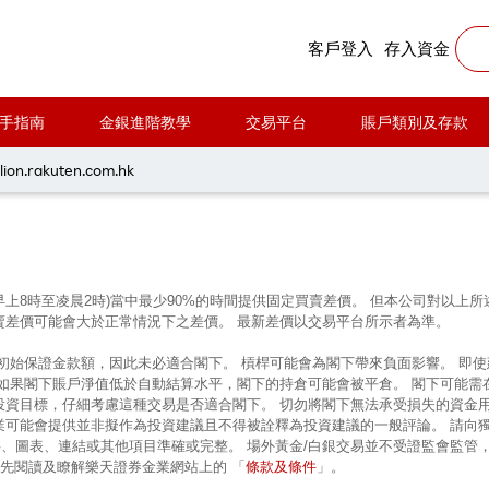
客戶登入
存入資金
手指南
金銀進階教學
交易平台
賬戶類別及存款
每周黃金分析 20240722
lion.rakuten.com.hk
早上8時至凌晨2時)當中最少90%的時間提供固定買賣差價。 但本公司對以
賣差價可能會大於正常情況下之差價。 最新差價以交易平台所示者為準。
的初始保證金款額，因此未必適合閣下。 槓桿可能會為閣下帶來負面影響。 即
 如果閣下賬戶淨值低於自動結算水平，閣下的持倉可能會被平倉。 閣下可能需
投資目標，仔細考慮這種交易是否適合閣下。 切勿將閣下無法承受損失的資金
業可能會提供並非擬作為投資建議且不得被詮釋為投資建議的一般評論。 請向
、圖表、連結或其他項目準確或完整。 場外黃金/白銀交易並不受證監會監管
條款及條件
前先閱讀及瞭解樂天證券金業網站上的 「
」。