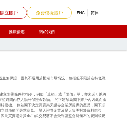
開立賬戶
免費模擬賬戶
ENG
简体
推廣優惠
關於我們
上所述並無保證，且其不適用於極端市場情況，包括但不限於在特低流
使建立附帶條件的指令，例如「止損」或「限價」單，亦未必可以將
在短時間內存入額外保證金款額。 閣下將須為閣下賬戶內因此而產
用於投機。 倘若閣下決定買賣樂天證券金業所提供的產品，閣下必
獨立財務顧問尋求意見。 樂天證券金業及樂天集團對於資料錯誤、
，因此買賣場外黃金/白銀交易將不會受到證監會所頒布的規則或規