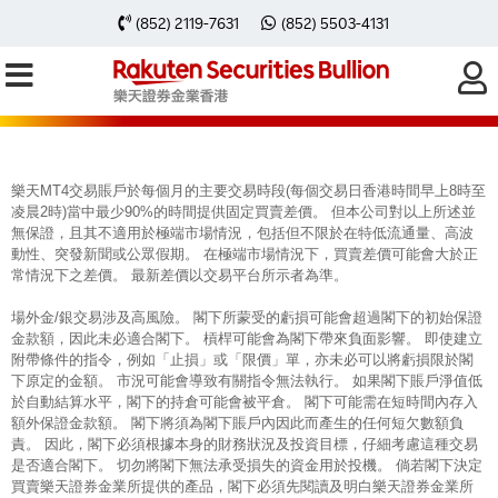
每周黃金分析 20240624
(852) 2119-7631
(852) 5503-4131
樂天MT4交易賬戶於每個月的主要交易時段(每個交易日香港時間早上8時至
凌晨2時)當中最少90%的時間提供固定買賣差價。 但本公司對以上所述並
無保證，且其不適用於極端市場情況，包括但不限於在特低流通量、高波
動性、突發新聞或公眾假期。 在極端市場情況下，買賣差價可能會大於正
常情況下之差價。 最新差價以交易平台所示者為準。
場外金/銀交易涉及高風險。 閣下所蒙受的虧損可能會超過閣下的初始保證
金款額，因此未必適合閣下。 槓桿可能會為閣下帶來負面影響。 即使建立
附帶條件的指令，例如「止損」或「限價」單，亦未必可以將虧損限於閣
下原定的金額。 市況可能會導致有關指令無法執行。 如果閣下賬戶淨值低
於自動結算水平，閣下的持倉可能會被平倉。 閣下可能需在短時間內存入
額外保證金款額。 閣下將須為閣下賬戶內因此而產生的任何短欠數額負
責。 因此，閣下必須根據本身的財務狀況及投資目標，仔細考慮這種交易
是否適合閣下。 切勿將閣下無法承受損失的資金用於投機。 倘若閣下決定
買賣樂天證券金業所提供的產品，閣下必須先閱讀及明白樂天證券金業所