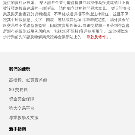
提供的資料及披露。 樂天證券金業可能會提供並非擬作為投資建議且不得
被詮釋為投資建議的一般評論。 請向獨立財務顧問尋求意見。 樂天證券金
業及樂天集團對於資料錯誤、不準確或遺漏概不承擔法律責任，並且不保
證其中所載信息、文字、圖表、連結或其他項目準確或完整。 場外黃金/白
銀交易並不受證監會監管，因此買賣場外黃金/白銀交易將不會受到證監會
所頒布的規則或規例所約束，包括(但不限於)客戶款項規則。 請於採取進一
條款及條件
步行動前先閱讀及瞭解樂天證券金業網站上的 「
」。
我們的優勢
高槓桿、低買賣差價
$0 交易費
資金安全保障
強大交易平台
專業教學及支援
新手指南