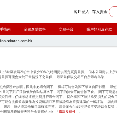
客戶登入
存入資金
手指南
金銀進階教學
交易平台
賬戶類別及存款
每周黃金分析 20240408
lion.rakuten.com.hk
早上8時至凌晨2時)當中最少90%的時間提供固定買賣差價。 但本公司對以
賣差價可能會大於正常情況下之差價。 最新差價以交易平台所示者為準。
的初始保證金款額，因此未必適合閣下。 槓桿可能會為閣下帶來負面影響。 即
 如果閣下賬戶淨值低於自動結算水平，閣下的持倉可能會被平倉。 閣下可能需
投資目標，仔細考慮這種交易是否適合閣下。 切勿將閣下無法承受損失的資金
業可能會提供並非擬作為投資建議且不得被詮釋為投資建議的一般評論。 請向
、圖表、連結或其他項目準確或完整。 場外黃金/白銀交易並不受證監會監管
條款及條件
前先閱讀及瞭解樂天證券金業網站上的 「
」。