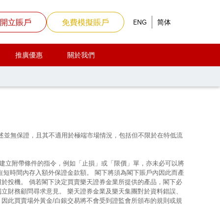
開立賬戶
免費模擬賬戶
ENG
简体
推廣優惠
關於我們
上所述並無保證，且其不適用於極端市場情況，包括但不限於在特低流
使建立附帶條件的指令，例如「止損」或「限價」單，亦未必可以將
在短時間內存入額外保證金款額。 閣下將須為閣下賬戶內因此而產
用於投機。 倘若閣下決定買賣樂天證券金業所提供的產品，閣下必
獨立財務顧問尋求意見。 樂天證券金業及樂天集團對於資料錯誤、
，因此買賣場外黃金/白銀交易將不會受到證監會所頒布的規則或規