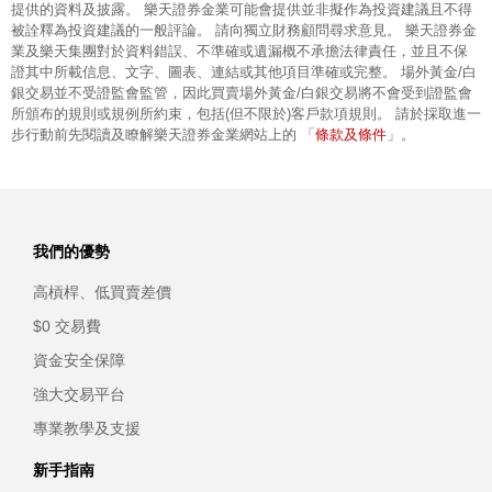
提供的資料及披露。 樂天證券金業可能會提供並非擬作為投資建議且不得
被詮釋為投資建議的一般評論。 請向獨立財務顧問尋求意見。 樂天證券金
業及樂天集團對於資料錯誤、不準確或遺漏概不承擔法律責任，並且不保
證其中所載信息、文字、圖表、連結或其他項目準確或完整。 場外黃金/白
銀交易並不受證監會監管，因此買賣場外黃金/白銀交易將不會受到證監會
所頒布的規則或規例所約束，包括(但不限於)客戶款項規則。 請於採取進一
條款及條件
步行動前先閱讀及瞭解樂天證券金業網站上的 「
」。
我們的優勢
高槓桿、低買賣差價
$0 交易費
資金安全保障
強大交易平台
專業教學及支援
新手指南