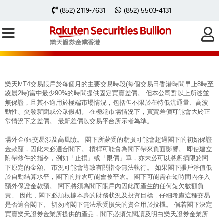
每周黃金分析 20240318
(852) 2119-7631
(852) 5503-4131
樂天MT4交易賬戶於每個月的主要交易時段(每個交易日香港時間早上8時至
凌晨2時)當中最少90%的時間提供固定買賣差價。 但本公司對以上所述並
無保證，且其不適用於極端市場情況，包括但不限於在特低流通量、高波
動性、突發新聞或公眾假期。 在極端市場情況下，買賣差價可能會大於正
常情況下之差價。 最新差價以交易平台所示者為準。
場外金/銀交易涉及高風險。 閣下所蒙受的虧損可能會超過閣下的初始保證
金款額，因此未必適合閣下。 槓桿可能會為閣下帶來負面影響。 即使建立
附帶條件的指令，例如「止損」或「限價」單，亦未必可以將虧損限於閣
下原定的金額。 市況可能會導致有關指令無法執行。 如果閣下賬戶淨值低
於自動結算水平，閣下的持倉可能會被平倉。 閣下可能需在短時間內存入
額外保證金款額。 閣下將須為閣下賬戶內因此而產生的任何短欠數額負
責。 因此，閣下必須根據本身的財務狀況及投資目標，仔細考慮這種交易
是否適合閣下。 切勿將閣下無法承受損失的資金用於投機。 倘若閣下決定
買賣樂天證券金業所提供的產品，閣下必須先閱讀及明白樂天證券金業所